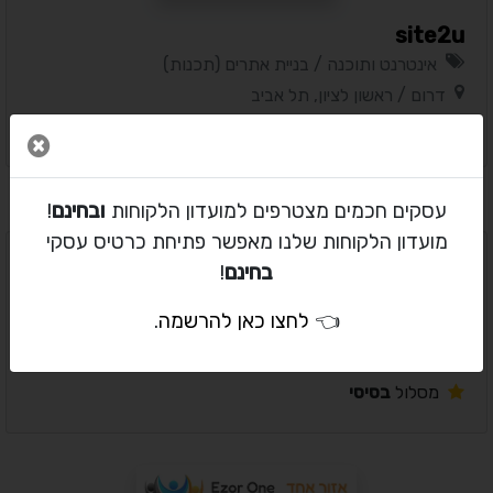
site2u
אינטרנט ותוכנה / בניית אתרים (תכנות)
דרום / ראשון לציון, תל אביב
מסלול
בסיסי
סגור 
עסקים חכמים מצטרפים למועדון הלקוחות
ובחינם
!
מועדון הלקוחות שלנו מאפשר פתיחת כרטיס עסקי
בחינם
!
קידום ושיווק אתרים - אליאבוס
👈
לחצו כאן להרשמה
.
אינטרנט ותוכנה / בניית אתרים (תכנות)
זכרון יעקוב והסביבה / גבעת עדה
מסלול
בסיסי