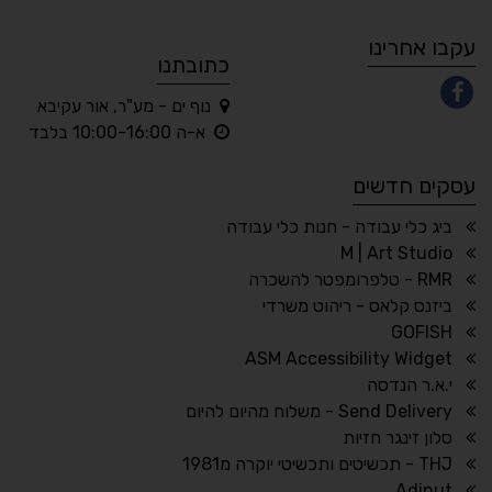
A
A
A
A
A
עקבו אחרינו
כתובתנו
נוף ים - מע"ר, אור עקיבא
◐
◑
א-ה 10:00-16:00 בלבד
ניגודיות גבוהה
ניגודיות הפוכה
עסקים חדשים
☀
◌
גווני אפור
בהירות גבוהה
ביג כלי עבודה - חנות כלי עבודה
M | Art Studio
RMR - טלפרומפטר להשכרה
ביזנס קלאס - ריהוט משרדי
🔗
𝔸
GOFISH
גופן לדיסלקציה
הדגשת קישורים
ASM Accessibility Widget
↕
⇿
י.א.ר הנדסה
ריווח טקסט
גובה שורה
Send Delivery - משלוח מהיום להיום
סלון זינגר חזיות
THJ - תכשיטים ותכשיטי יוקרה מ1981
Adinut