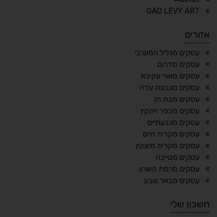
⏸
⬡
GAD LEVY ART
הדגשת פוקוס
עצירת אנימציות
אזורים
¶
🌙
עסקים מגליל המערבי
עסקים מדרום
מצב לילה
הדגשת כותרות
עסקים מאור עקיבא
⬆
⬍
עסקים מגבעת עדה
ריווח פסקאות
סמן גדול
עסקים מבת חן
עסקים מכפר ויתקין
עסקים מגבעתיים
עסקים מקרית חיים
🔊 קריאת טקסט (Beta)
עסקים מקרית מוצקין
📖 דיסלקציה
👁 ראייה חלשה
עסקים מטייבה
עסקים מרמת השרון
🖱 מוטורי
🧠 קוגניטיבי
עסקים מבאר שבע
חשבון שלי
עברית
English
Русский
العربية