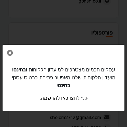
gofish.co.il
פורטפוליו
סגור 
מאמרים
עסקים חכמים מצטרפים למועדון הלקוחות
ובחינם
!
מועדון הלקוחות שלנו מאפשר פתיחת כרטיס עסקי
בחינם
!
👈
לחצו כאן להרשמה
.
יצירת קשר עם שלום גולמבו
sholom2712@gmail.com