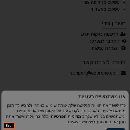
עסקים מקדימה צורן
🖱 מוטורי
🧠 קוגניטיבי
עסקים מאשדוד
חשבון שלי
עברית
English
Русский
العربية
הרשמה כלקוח חדש
Français
התחבר למערכת
הצהרת נגישות
דרכים ליצירת קשר
💾 שמור הגדרות
📂 טען הגדרות
support@ezorone.co.il
הצהרת נגישות
משוב נגישות
אנו משתמשים בעוגיות
פותח על ידי
אלמיר מערכות תוכנה
© כל הזכויות שמורות
כדי לשפר את חוויית הגלישה שלך, לנתח שימוש באתר, ולהציע לך תוכן
לאזור אחד 2010-2026
מותאם אישית. באפשרותך לקרוא עוד על האופן שבו אנו אוספים
ומשתמשים במידע שלך ב
מדיניות הפרטיות
. בלחיצה על "מאשר" אתה
נותן את הסכמתך לשימוש בעוגיות.
Esc