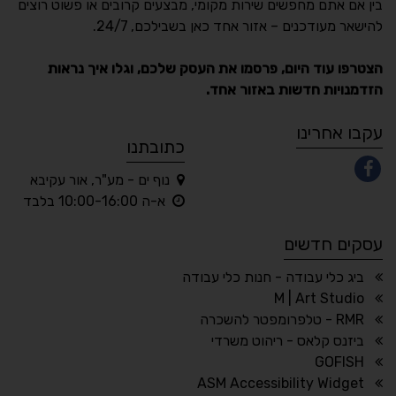
בין אם אתם מחפשים שירות מקומי, מבצעים קרובים או פשוט רוצים
Accessibility
להישאר מעודכנים – אזור אחד כאן בשבילכם, 24/7.
תקן ישראלי IS 5568
הצטרפו עוד היום, פרסמו את העסק שלכם, וגלו איך נראות
הזדמנויות חדשות באזור אחד.
A
A
A
A
A
עקבו אחרינו
כתובתנו
נוף ים - מע"ר, אור עקיבא
◐
◑
א-ה 10:00-16:00 בלבד
ניגודיות גבוהה
ניגודיות הפוכה
עסקים חדשים
☀
◌
גווני אפור
בהירות גבוהה
ביג כלי עבודה - חנות כלי עבודה
M | Art Studio
RMR - טלפרומפטר להשכרה
ביזנס קלאס - ריהוט משרדי
🔗
𝔸
GOFISH
גופן לדיסלקציה
הדגשת קישורים
ASM Accessibility Widget