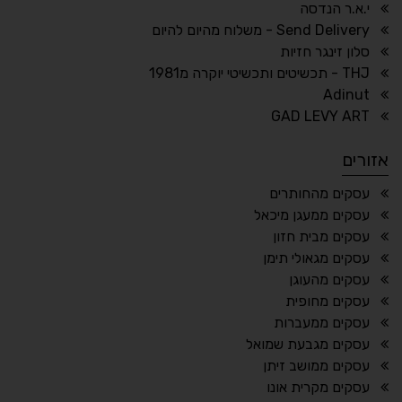
↕
⇿
י.א.ר הנדסה
ריווח טקסט
גובה שורה
Send Delivery - משלוח מהיום להיום
סלון זינגר חזיות
THJ - תכשיטים ותכשיטי יוקרה מ1981
Adinut
⏸
⬡
GAD LEVY ART
הדגשת פוקוס
עצירת אנימציות
אזורים
¶
🌙
עסקים מהחותרים
עסקים ממעגן מיכאל
מצב לילה
הדגשת כותרות
עסקים מבית חזון
⬆
⬍
עסקים מגאולי תימן
ריווח פסקאות
סמן גדול
עסקים מהעוגן
עסקים מחופית
עסקים ממעברות
עסקים מגבעת שמואל
🔊 קריאת טקסט (Beta)
עסקים ממושב זיתן
📖 דיסלקציה
👁 ראייה חלשה
עסקים מקרית אונו