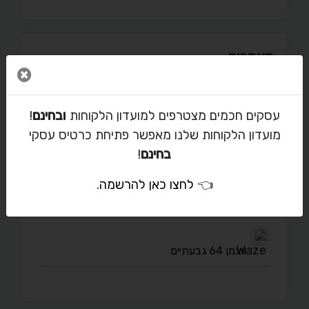
מאמרים
סגור 
עסקים חכמים מצטרפים למועדון הלקוחות
ובחינם
!
מועדון הלקוחות שלנו מאפשר פתיחת כרטיס עסקי
יצירת קשר עם אלמוג גרציאן
בחינם
!
almogracian@gmail.com
👈
לחצו כאן להרשמה
.
054-212-2978
ויצמן 64 גבעתיים