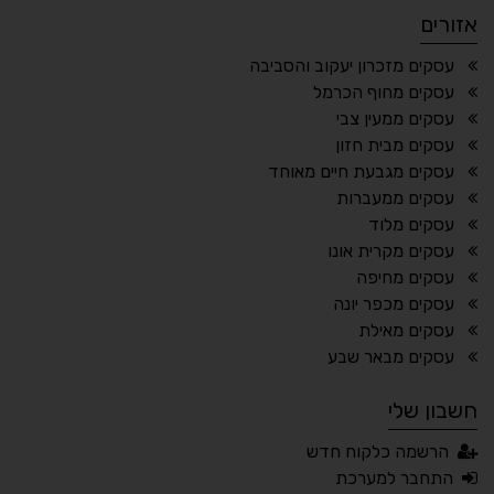
אזורים
¶
🌙
עסקים מזכרון יעקוב והסביבה
עסקים מחוף הכרמל
מצב לילה
הדגשת כותרות
עסקים ממעין צבי
⬆
⬍
עסקים מבית חזון
ריווח פסקאות
סמן גדול
עסקים מגבעת חיים מאוחד
עסקים ממעברות
עסקים מלוד
עסקים מקרית אונו
🔊 קריאת טקסט (Beta)
עסקים מחיפה
📖 דיסלקציה
👁 ראייה חלשה
עסקים מכפר יונה
עסקים מאילת
🖱 מוטורי
🧠 קוגניטיבי
עסקים מבאר שבע
חשבון שלי
עברית
English
Русский
العربية
הרשמה כלקוח חדש
Français
התחבר למערכת