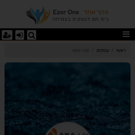
רטי כרטיס העסק seo-vip
ראשי
עסקים
seo-vip