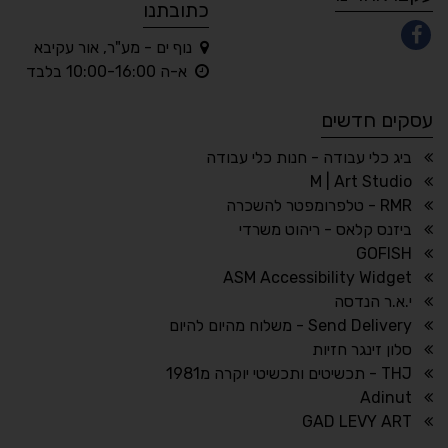
כתובתנו
נוף ים - מע"ר, אור עקיבא
◐
◑
א-ה 10:00-16:00 בלבד
ניגודיות גבוהה
ניגודיות הפוכה
עסקים חדשים
☀
◌
גווני אפור
בהירות גבוהה
ביג כלי עבודה - חנות כלי עבודה
M | Art Studio
RMR - טלפרומפטר להשכרה
ביזנס קלאס - ריהוט משרדי
🔗
𝔸
GOFISH
גופן לדיסלקציה
הדגשת קישורים
ASM Accessibility Widget
↕
⇿
י.א.ר הנדסה
ריווח טקסט
גובה שורה
Send Delivery - משלוח מהיום להיום
סלון זינגר חזיות
THJ - תכשיטים ותכשיטי יוקרה מ1981
Adinut
⏸
⬡
GAD LEVY ART
הדגשת פוקוס
עצירת אנימציות