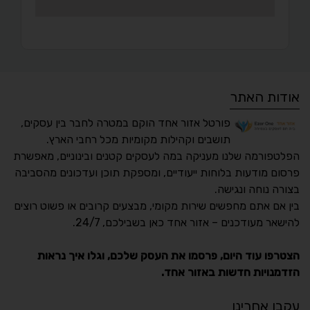
אודות האתר
פורטל אזור אחד הוקם במטרה לחבר בין עסקים,
תושבים וקהילות מקומיות מכל רחבי הארץ.
הפלטפורמה שלנו מעניקה במה לעסקים קטנים ובינוניים, מאפשרת
פרסום מודעות בלוחות ייעודיים, ומספקת תוכן ועדכונים מהסביבה
בצורה נוחה ונגישה.
נגישות מאת ASM
בין אם אתם מחפשים שירות מקומי, מבצעים קרובים או פשוט רוצים
Accessibility
להישאר מעודכנים – אזור אחד כאן בשבילכם, 24/7.
תקן ישראלי IS 5568
הצטרפו עוד היום, פרסמו את העסק שלכם, וגלו איך נראות
הזדמנויות חדשות באזור אחד.
A
A
A
A
A
עקבו אחרינו