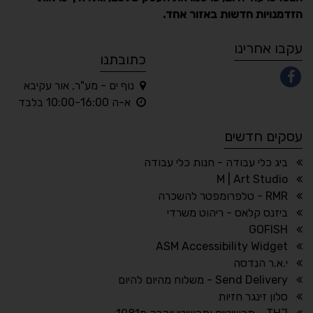
הזדמנויות חדשות באזור אחד.
A
A
A
A
A
עקבו אחרינו
כתובתנו
נוף ים - מע"ר, אור עקיבא
◐
◑
א-ה 10:00-16:00 בלבד
ניגודיות גבוהה
ניגודיות הפוכה
עסקים חדשים
☀
◌
גווני אפור
בהירות גבוהה
ביג כלי עבודה - חנות כלי עבודה
M | Art Studio
RMR - טלפרומפטר להשכרה
ביזנס קלאס - ריהוט משרדי
🔗
𝔸
GOFISH
גופן לדיסלקציה
הדגשת קישורים
ASM Accessibility Widget
↕
⇿
י.א.ר הנדסה
ריווח טקסט
גובה שורה
Send Delivery - משלוח מהיום להיום
סלון זינגר חזיות