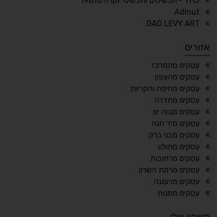
THJ - תכשיטים ותכשיטי יוקרה מ1981
Adinut
⏸
⬡
GAD LEVY ART
הדגשת פוקוס
עצירת אנימציות
אזורים
¶
🌙
עסקים מהמרכז
עסקים מהצפון
מצב לילה
הדגשת כותרות
עסקים מחיפה והקריות
⬆
⬍
עסקים מחדרה
ריווח פסקאות
סמן גדול
עסקים מנווה ים
עסקים מיד חנה
עסקים מבני ברק
עסקים מחולון
🔊 קריאת טקסט (Beta)
עסקים מרחובות
📖 דיסלקציה
👁 ראייה חלשה
עסקים מרמת השרון
עסקים מרעננה
🖱 מוטורי
🧠 קוגניטיבי
עסקים ממנות
חשבון שלי