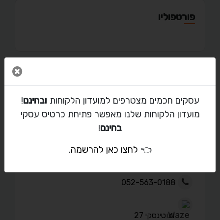
פורטפוליו
סגור 
מאמרים
עסקים חכמים מצטרפים למועדון הלקוחות
ובחינם
!
מועדון הלקוחות שלנו מאפשר פתיחת כרטיס עסקי
בחינם
!
יצירת קשר עם איב
👈
לחצו כאן להרשמה
.
yves2103@gmail.com
052-563-0188
זבוטינסקי 27