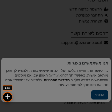
עברית
English
Русский
العربية
הרשמה כלקוח חדש
Français
התחבר למערכת
הצהרת נגישות
דרכים ליצירת קשר
💾 שמור הגדרות
📂 טען הגדרות
support@ezorone.co.il
הצהרת נגישות
משוב נגישות
אנו משתמשים בעוגיות
פותח על ידי
אלמיר מערכות תוכנה
© כל הזכויות שמורות
כדי לשפר את חוויית הגלישה שלך, לנתח שימוש באתר, ולהציע לך תוכן
לאזור אחד 2010-2026
מותאם אישית. באפשרותך לקרוא עוד על האופן שבו אנו אוספים
ומשתמשים במידע שלך ב
מדיניות הפרטיות
. בלחיצה על "מאשר" אתה
נותן את הסכמתך לשימוש בעוגיות.
Esc
הבנתי
פיתוח A&A Digital Agency
מבית
אלמיר מערכות תוכנה