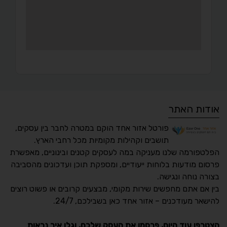
אודות האתר
פורטל אזור אחד הוקם במטרה לחבר בין עסקים,
תושבים וקהילות מקומיות מכל רחבי הארץ.
הפלטפורמה שלנו מעניקה במה לעסקים קטנים ובינוניים, מאפשרת
פרסום מודעות בלוחות ייעודיים, ומספקת תוכן ועדכונים מהסביבה
בצורה נוחה ונגישה.
נגישות מאת ASM
בין אם אתם מחפשים שירות מקומי, מבצעים קרובים או פשוט רוצים
Accessibility
להישאר מעודכנים – אזור אחד כאן בשבילכם, 24/7.
תקן ישראלי IS 5568
הצטרפו עוד היום, פרסמו את העסק שלכם, וגלו איך נראות