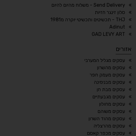
ריווח טקסט
גובה שורה
Send Delivery - משלוח מהיום להיום
סלון זינגר חזיות
THJ - תכשיטים ותכשיטי יוקרה מ1981
Adinut
⏸
⬡
GAD LEVY ART
הדגשת פוקוס
עצירת אנימציות
אזורים
¶
🌙
עסקים מגליל המערבי
עסקים מהשרון
מצב לילה
הדגשת כותרות
עסקים מעמק חפר
⬆
⬍
עסקים מבנימינה
ריווח פסקאות
סמן גדול
עסקים מבת חן
עסקים מגבעתיים
עסקים מחולון
עסקים משוהם
🔊 קריאת טקסט (Beta)
עסקים מהוד השרון
📖 דיסלקציה
👁 ראייה חלשה
עסקים מהרצליה
עסקים מכפר קאסם