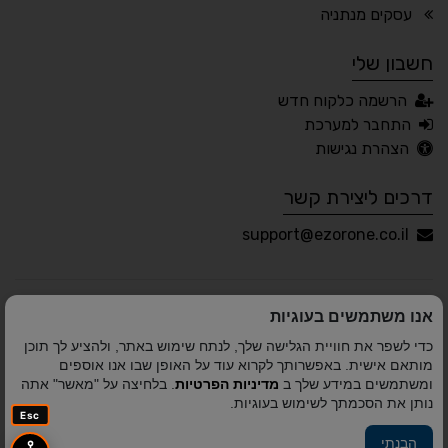
🖱 מוטורי
🧠 קוגניטיבי
עסקים מנתניה
חשבון שלי
עברית
English
Русский
العربية
הרשמה כלקוח חדש
Français
התחבר למערכת
הצהרת נגישות
דרכים ליצירת קשר
💾 שמור הגדרות
📂 טען הגדרות
support@ezorone.co.il
הצהרת נגישות
משוב נגישות
אנו משתמשים בעוגיות
פותח על ידי
אלמיר מערכות תוכנה
© כל הזכויות שמורות
כדי לשפר את חוויית הגלישה שלך, לנתח שימוש באתר, ולהציע לך תוכן
לאזור אחד 2010-2026
מותאם אישית. באפשרותך לקרוא עוד על האופן שבו אנו אוספים
ומשתמשים במידע שלך ב
מדיניות הפרטיות
. בלחיצה על "מאשר" אתה
נותן את הסכמתך לשימוש בעוגיות.
Esc
הבנתי