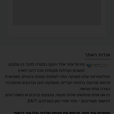
אודות האתר
פורטל אזור אחד הוקם במטרה לחבר בין עסקים,
תושבים וקהילות מקומיות מכל רחבי הארץ.
הפלטפורמה שלנו מעניקה במה לעסקים קטנים ובינוניים, מאפשרת
פרסום מודעות בלוחות ייעודיים, ומספקת תוכן ועדכונים מהסביבה
בצורה נוחה ונגישה.
נגישות מאת ASM
בין אם אתם מחפשים שירות מקומי, מבצעים קרובים או פשוט רוצים
Accessibility
להישאר מעודכנים – אזור אחד כאן בשבילכם, 24/7.
תקן ישראלי IS 5568
הצטרפו עוד היום, פרסמו את העסק שלכם, וגלו איך נראות