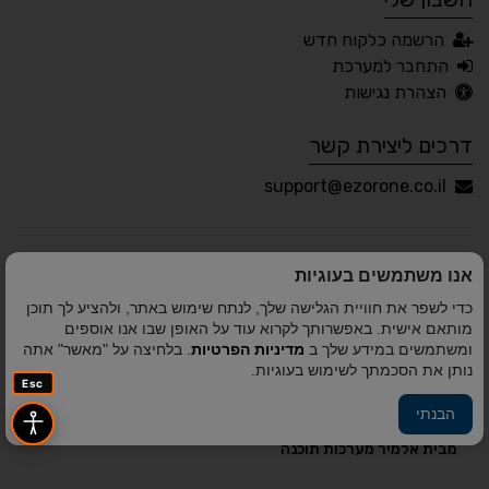
עברית
English
Русский
العربية
הרשמה כלקוח חדש
Français
התחבר למערכת
הצהרת נגישות
דרכים ליצירת קשר
💾 שמור הגדרות
📂 טען הגדרות
support@ezorone.co.il
הצהרת נגישות
משוב נגישות
אנו משתמשים בעוגיות
פותח על ידי
אלמיר מערכות תוכנה
© כל הזכויות שמורות
כדי לשפר את חוויית הגלישה שלך, לנתח שימוש באתר, ולהציע לך תוכן
לאזור אחד 2010-2026
מותאם אישית. באפשרותך לקרוא עוד על האופן שבו אנו אוספים
ומשתמשים במידע שלך ב
מדיניות הפרטיות
. בלחיצה על "מאשר" אתה
נותן את הסכמתך לשימוש בעוגיות.
Esc
הבנתי
פיתוח A&A Digital Agency
מבית
אלמיר מערכות תוכנה