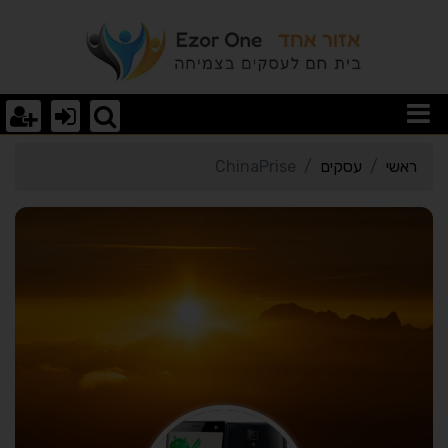
רטי כרטיס העסק ChinaPrise
ראשי
עסקים
ChinaPrise