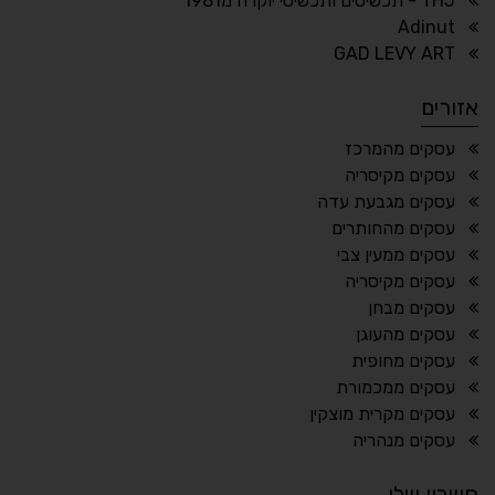
THJ - תכשיטים ותכשיטי יוקרה מ1981
Adinut
⏸
⬡
GAD LEVY ART
הדגשת פוקוס
עצירת אנימציות
אזורים
¶
🌙
עסקים מהמרכז
עסקים מקיסריה
מצב לילה
הדגשת כותרות
עסקים מגבעת עדה
⬆
⬍
עסקים מהחותרים
ריווח פסקאות
סמן גדול
עסקים ממעין צבי
עסקים מקיסריה
עסקים מבחן
עסקים מהעוגן
🔊 קריאת טקסט (Beta)
עסקים מחופית
📖 דיסלקציה
👁 ראייה חלשה
עסקים ממכמורת
עסקים מקרית מוצקין
🖱 מוטורי
🧠 קוגניטיבי
עסקים מנהריה
חשבון שלי