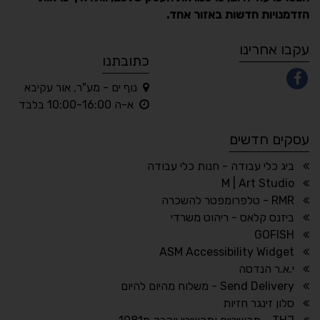
הזדמנויות חדשות באזור אחד.
A
A
A
A
A
עקבו אחרינו
כתובתנו
נוף ים - מע"ר, אור עקיבא
◐
◑
א-ה 10:00-16:00 בלבד
ניגודיות גבוהה
ניגודיות הפוכה
עסקים חדשים
☀
◌
גווני אפור
בהירות גבוהה
ביג כלי עבודה - חנות כלי עבודה
M | Art Studio
RMR - טלפרומפטר להשכרה
ביזנס קלאס - ריהוט משרדי
🔗
𝔸
GOFISH
גופן לדיסלקציה
הדגשת קישורים
ASM Accessibility Widget
↕
⇿
י.א.ר הנדסה
ריווח טקסט
גובה שורה
Send Delivery - משלוח מהיום להיום
סלון זינגר חזיות