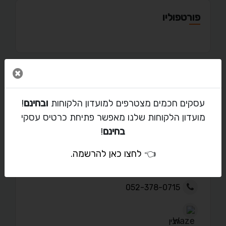
פורטפוליו
סגור 
מאמרים
עסקים חכמים מצטרפים למועדון הלקוחות
ובחינם
!
מועדון הלקוחות שלנו מאפשר פתיחת כרטיס עסקי
בחינם
!
יצירת קשר עם אבי
👈
לחצו כאן להרשמה
.
chinaprice.co.il@gmail.com
052-378-0715
רבין