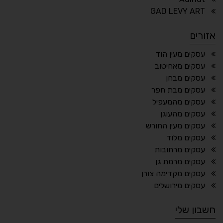
⏸
⬡
GAD LEVY ART
הדגשת פוקוס
עצירת אנימציות
אזורים
¶
🌙
עסקים מעין הוד
עסקים מאחיטוב
מצב לילה
הדגשת כותרות
עסקים מבחן
⬆
⬍
עסקים מבת חפר
ריווח פסקאות
סמן גדול
עסקים מהמעפיל
עסקים מהעוגן
עסקים מעין החורש
עסקים מלוד
🔊 קריאת טקסט (Beta)
עסקים מרחובות
📖 דיסלקציה
👁 ראייה חלשה
עסקים מרמת גן
עסקים מקדימה צורן
🖱 מוטורי
🧠 קוגניטיבי
עסקים מירושלים
חשבון שלי
עברית
English
Русский
العربية