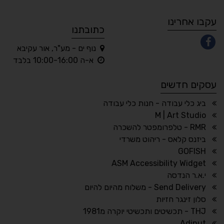
A
A
A
A
A
עקבו אחרינו
כתובתנו
נוף ים - מע"ר, אור עקיבא
◐
◑
א-ה 10:00-16:00 בלבד
ניגודיות גבוהה
ניגודיות הפוכה
עסקים חדשים
☀
◌
גווני אפור
בהירות גבוהה
ביג כלי עבודה - חנות כלי עבודה
M | Art Studio
RMR - טלפרומפטר להשכרה
ביזנס קלאס - ריהוט משרדי
🔗
𝔸
GOFISH
גופן לדיסלקציה
הדגשת קישורים
ASM Accessibility Widget
↕
⇿
י.א.ר הנדסה
ריווח טקסט
גובה שורה
Send Delivery - משלוח מהיום להיום
סלון זינגר חזיות
THJ - תכשיטים ותכשיטי יוקרה מ1981
Adinut