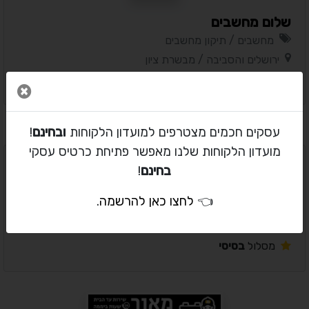
שלום מחשבים
מחשבים / תיקון מחשבים
ירושלים והסביבה / מבשרת ציון
מסלול
בסיסי
סגור 
עסקים חכמים מצטרפים למועדון הלקוחות
ובחינם
!
מועדון הלקוחות שלנו מאפשר פתיחת כרטיס עסקי
בחינם
!
עוז טל מערכות מיחשוב בע"מ
👈
לחצו כאן להרשמה
.
אינטרנט ותוכנה / בניית אתרים (תכנות)
ירושלים והסביבה / ירושלים
מסלול
בסיסי