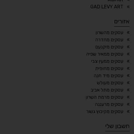
⏸
⬡
GAD LEVY ART
הדגשת פוקוס
עצירת אנימציות
אזורים
¶
🌙
עסקים מהשרון
עסקים מחדרה
מצב לילה
הדגשת כותרות
עסקים מיקנעם
⬆
⬍
עסקים ממאיר שפיה
ריווח פסקאות
סמן גדול
עסקים ממעין צבי
עסקים מחופית
עסקים מיד חנה
עסקים מעולש
🔊 קריאת טקסט (Beta)
עסקים מתל אביב
📖 דיסלקציה
👁 ראייה חלשה
עסקים מרמת השרון
עסקים מרעננה
🖱 מוטורי
🧠 קוגניטיבי
עסקים מקיבוץ גשור
חשבון שלי
עברית
English
Русский
العربية