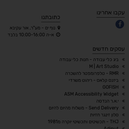
A
A
A
A
A
עקבו אחרינו
כתובתנו
נוף ים - מע"ר, אור עקיבא
◐
◑
א-ה 10:00-16:00 בלבד
ניגודיות גבוהה
ניגודיות הפוכה
עסקים חדשים
☀
◌
גווני אפור
בהירות גבוהה
ביג כלי עבודה - חנות כלי עבודה
M | Art Studio
RMR - טלפרומפטר להשכרה
ביזנס קלאס - ריהוט משרדי
🔗
𝔸
GOFISH
גופן לדיסלקציה
הדגשת קישורים
ASM Accessibility Widget
↕
⇿
י.א.ר הנדסה
ריווח טקסט
גובה שורה
Send Delivery - משלוח מהיום להיום
סלון זינגר חזיות
THJ - תכשיטים ותכשיטי יוקרה מ1981
Adinut