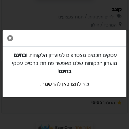
קצב
ילדים ותינוקות / חנות צעצועים
המרכז / חולון
מסלול
בסיסי
סגור 
עסקים חכמים מצטרפים למועדון הלקוחות
ובחינם
!
מועדון הלקוחות שלנו מאפשר פתיחת כרטיס עסקי
בחינם
!
אורבן תאורה למטבח
👈
לחצו כאן להרשמה
.
לבית ולגן / מטבחים
המרכז / חולון
מסלול
בסיסי