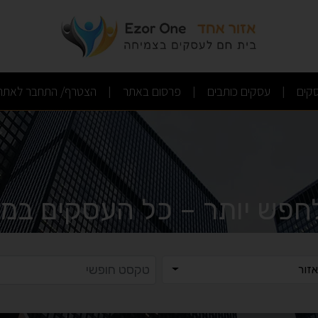
(current)
(current)
(current)
קים
עסקים כותבים
פרסום באתר
הצטרף/ התחבר לאתר
|
|
|
לחפש יותר – כל העסקים במק
ר
טקסט ח
זור