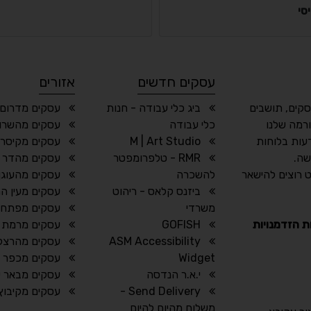
סי
עסקים חדשים
אזורים
סקים, תושבים
ביג כלי עבודה - חנות
עסקים מדרום
רמה שלנו
כלי עבודה
עסקים מהשרון
עות בלוחות
M | Art Studio
עסקים מקיסרי
שה.
RMR - טלפרומפטר
עסקים מהדר 
 רוצים להישאר
להשכרה
עסקים מהעוגן
ביזנס קלאס - ריהוט
עסקים מעין ה
משרדי
עסקים מפתח 
ת הזדמנויות
GOFISH
עסקים מרמת ג
ASM Accessibility
עסקים מהרצל
Widget
עסקים מכפר ר
י.א.ר הנדסה
עסקים מבאר 
Send Delivery -
עסקים מקיבוץ 
משלוח מהיום להיום