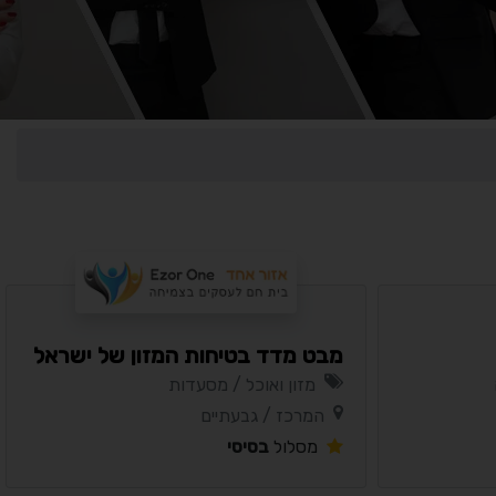
נגישות מאת ASM Accessibility
תקן ישראלי IS 5568
A
A
A
A
A
מבט מדד בטיחות המזון של ישראל
◐
◑
מזון ואוכל / מסעדות
ניגודיות גבוהה
ניגודיות הפוכה
המרכז / גבעתיים
מסלול
בסיסי
☀
◌
גווני אפור
בהירות גבוהה