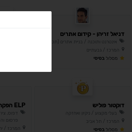
דניאל זריהן - קידום אתרים
בוטיק לאמ
אינטרנט ותוכנה / בניית אתרים (תכנות)
בעלי מקצו
המרכז / גבעתיים
המרכז / גב
מסלול
בסיסי
מסלול
בסי
דוקטור פוליש
ELP הפקת סרטים
בעלי מקצוע / ניקיון ואחזקה
דפוס, ציו
פרסום וה
המרכז / תל אביב
המרכז / יר
מסלול
בסיסי