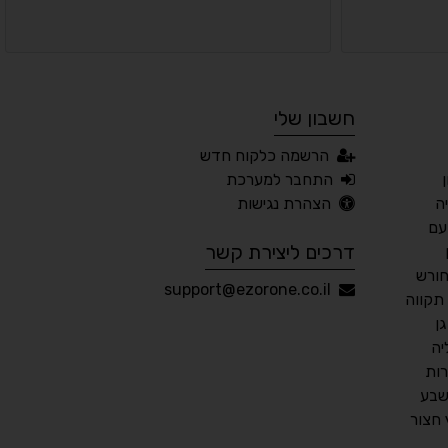
⬆
⬍
ריווח פסקאות
סמן גדול
חשבון שלי
🔊 קריאת טקסט (Beta)
הרשמה כלקוח חדש
📖 דיסלקציה
👁 ראייה חלשה
התחבר למערכת
ה
הצהרת נגישות
🖱 מוטורי
🧠 קוגניטיבי
עם
דרכים ליצירת קשר
חורש
עברית
English
Русский
العربية
support@ezorone.co.il
תקווה
Français
ן
יה
ות
שבע
💾 שמור הגדרות
📂 טען הגדרות
חצור