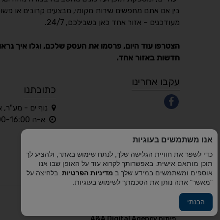
בין אם אתם מחפשים שירות מקומי, מבצעים קרובים או פשוט
מעודכנים – אזור אחד כאן בשבילכם, 24/7.
הצטרפו עוד היום, פרסמו את העסק שלכם, וגלו איך נראו
חדשות באזור אחד.
עקבו אחרינו
כתובתנו
נוף ים - מע"ר, 
א-ה 10:00-16:00 בלבד
אנו משתמשים בעוגיות
כדי לשפר את חוויית הגלישה שלך, לנתח שימוש באתר, ולהציע לך
תוכן מותאם אישית. באפשרותך לקרוא עוד על האופן שבו אנו
אוספים ומשתמשים במידע שלך ב
מדיניות הפרטיות
. בלחיצה על
"מאשר" אתה נותן את הסכמתך לשימוש בעוגיות.
הבנתי
פיתוח A&A Digital Agency