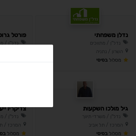
נדלן משפחתי
פורטל גרופ
נדל"ן / מתווכים
נדל"ן / מש
השרון / נתניה
חיפה והקרי
מסלול
בסיסי
מסלול
בסי
גיל מולכו השקעות
צדיקריו ייע
נדל"ן / משרדי תיווך
נדל"ן / מש
המרכז / תל אביב
המרכז / תל
מסלול
בסיסי
מסלול
בסי