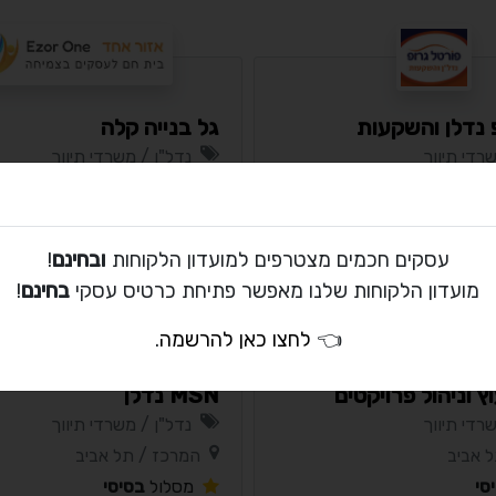
 נדלן והשקעות
גל בנייה קלה
רדי תיווך
נדל"ן / משרדי תיווך
ות / קרית אתא, תל אביב
המרכז / נס ציונה
סי
מסלול
בסיסי
עסקים חכמים מצטרפים למועדון הלקוחות
ובחינם
!
מועדון הלקוחות שלנו מאפשר פתיחת כרטיס עסקי
בחינם
!
👈
לחצו כאן להרשמה
.
וץ וניהול פרויקטים
MSN נדלן
רדי תיווך
נדל"ן / משרדי תיווך
 אביב
המרכז / תל אביב
סי
מסלול
בסיסי