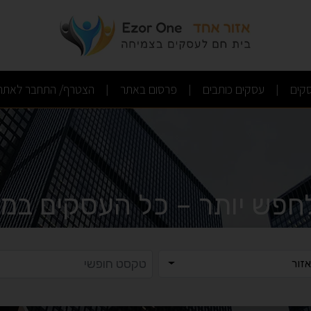
(current)
(current)
(current)
קים
עסקים כותבים
פרסום באתר
הצטרף/ התחבר לאתר
|
|
|
לחפש יותר – כל העסקים במק
ר
טקסט ח
זור