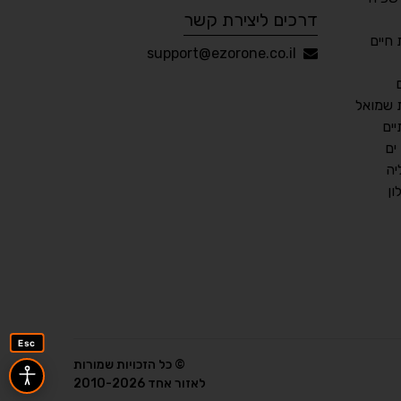
דרכים ליצירת קשר
חיים
עברית
English
Русский
العربية
support@ezorone.co.il
Français
 שמואל
ים
ים
💾 שמור הגדרות
📂 טען הגדרות
יה
ן
הצהרת נגישות
משוב נגישות
פותח על ידי
אלמיר מערכות תוכנה
Esc
© כל הזכויות שמורות
לאזור אחד 2010-2026