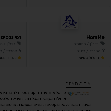
HomMe
רפי נכסים
נדל"ן / מתווכים
נדל"ן / מת
המרכז / בת ים
המרכז / רמ
מסלול
בסיסי
מסלול
בסי
אודות האתר
פורטל אזור אחד הוקם במטרה לחבר בין ע
וקהילות מקומיות מכל רחבי הארץ. הפלטפו
מעניקה במה לעסקים קטנים ובינוניים, מאפשרת פרסום מוד
ייעודיים, ומספקת תוכן ועדכונים מהסביבה בצורה נוחה ונגי