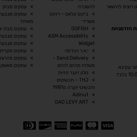
 רוצים להישאר
להשכרה
עסקים מבחן
ביזנס קלאס - ריהוט
עסקים מגבעת 
משרדי
מאוחד
ת הזדמנויות
GOFISH
עסקים מבת ים
ASM Accessibility
עסקים מגבעת
Widget
עסקים מגבעתי
י.א.ר הנדסה
עסקים מקרית 
Send Delivery -
עסקים מהרצל
משלוח מהיום להיום
עסקים מאשקלו
אור עקיבא
סלון זינגר חזיות
THJ - תכשיטים
ותכשיטי יוקרה מ1981
Adinut
GAD LEVY ART