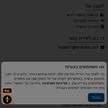
חשבון שלי
עברית
English
Русский
العربية
הרשמה כלקוח חדש
Français
התחבר למערכת
הצהרת נגישות
דרכים ליצירת קשר
💾 שמור הגדרות
📂 טען הגדרות
support@ezorone.co.il
הצהרת נגישות
משוב נגישות
אנו משתמשים בעוגיות
פותח על ידי
אלמיר מערכות תוכנה
© כל הזכויות שמורות
כדי לשפר את חוויית הגלישה שלך, לנתח שימוש באתר, ולהציע לך תוכן
לאזור אחד 2010-2026
מותאם אישית. באפשרותך לקרוא עוד על האופן שבו אנו אוספים
ומשתמשים במידע שלך ב
מדיניות הפרטיות
. בלחיצה על "מאשר" אתה
נותן את הסכמתך לשימוש בעוגיות.
Esc
הבנתי
פיתוח A&A Digital Agency
מבית
אלמיר מערכות תוכנה