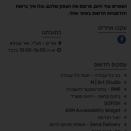
הצטרפו עוד היום, פרסמו את העסק שלכם, וגלו איך נראות
הזדמנויות חדשות באזור אחד.
A
A
A
A
A
עקבו אחרינו
כתובתנו
נוף ים - מע"ר, אור עקיבא
◐
◑
א-ה 10:00-16:00 בלבד
ניגודיות גבוהה
ניגודיות הפוכה
עסקים חדשים
☀
◌
גווני אפור
בהירות גבוהה
ביג כלי עבודה - חנות כלי עבודה
M | Art Studio
RMR - טלפרומפטר להשכרה
ביזנס קלאס - ריהוט משרדי
🔗
𝔸
GOFISH
גופן לדיסלקציה
הדגשת קישורים
ASM Accessibility Widget
↕
⇿
י.א.ר הנדסה
ריווח טקסט
גובה שורה
Send Delivery - משלוח מהיום להיום