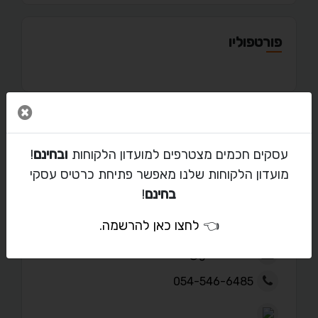
פורטפוליו
סגור 
מאמרים
עסקים חכמים מצטרפים למועדון הלקוחות
ובחינם
!
מועדון הלקוחות שלנו מאפשר פתיחת כרטיס עסקי
בחינם
!
יצירת קשר עם דורין
👈
לחצו כאן להרשמה
.
ravidsol@gmail.com
054-546-6485