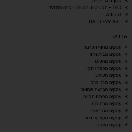
סלון זינגר חזיות
THJ - תכשיטים ותכשיטי יוקרה מ1981
Adinut
⏸
⬡
GAD LEVY ART
הדגשת פוקוס
עצירת אנימציות
אזורים
¶
🌙
עסקים מחוף הכרמל
עסקים מבית חזון
מצב לילה
הדגשת כותרות
עסקים מהעוגן
⬆
⬍
עסקים מכפר ויתקין
ריווח פסקאות
סמן גדול
עסקים מעולש
עסקים מבני ברק
עסקים מגבעת שמואל
עסקים מפתח תקווה
🔊 קריאת טקסט (Beta)
עסקים מרחובות
📖 דיסלקציה
👁 ראייה חלשה
עסקים מתל אביב
עסקים מקיבוץ חצור
🖱 מוטורי
🧠 קוגניטיבי
עסקים מצפת