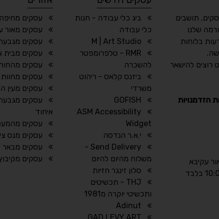
סקים, תושבים
ביג כלי עבודה - חנות
עסקים מחיפה 
רמה שלנו
כלי עבודה
עסקים מאור ע
עות בלוחות
M | Art Studio
עסקים מגבעת
שה.
RMR - טלפרומפטר
עסקים מבית או
 רוצים להישאר
להשכרה
עסקים מהחותר
ביזנס קלאס - ריהוט
עסקים מחוות 
משרדי
עסקים מעין הו
ת הזדמנויות
GOFISH
עסקים מגבעת 
ASM Accessibility
איחוד
Widget
עסקים מהמעפ
י.א.ר הנדסה
עסקים מנס ציו
Send Delivery -
עסקים מבאר 
משלוח מהיום להיום
עסקים מקיבוץ 
אור עקיבא
סלון זינגר חזיות
THJ - תכשיטים
ותכשיטי יוקרה מ1981
Adinut
GAD LEVY ART