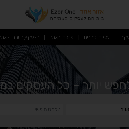
(current)
(current)
(current)
קים
עסקים כותבים
פרסום באתר
הצטרף/ התחבר לאתר
|
|
|
לחפש יותר – כל העסקים במק
ר
טקסט ח
זור