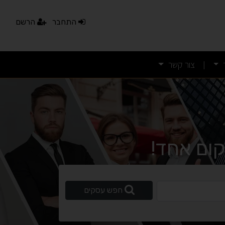
נגישות מאת ASM Accessibility
התחבר
הרשם
תקן ישראלי IS 5568
צור קשר
|
A
A
A
A
A
◐
◑
ניגודיות גבוהה
ניגודיות הפוכה
ום אחד!
☀
◌
גווני אפור
בהירות גבוהה
ופשי
חפש עסקים
🔗
𝔸
גופן לדיסלקציה
הדגשת קישורים