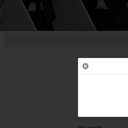
↕
⇿
ריווח טקסט
גובה שורה
⬡
↖
סמן גדול
הדגשת פוקוס
▬
⏸
עצירת אנימציות
מדריך קריאה
סגור חלון
¶
🌙
מצב לילה
הדגשת כותרות
⬆
⬍
ריווח פסקאות
סמן גדול
חשבון שלי
🔊 קריאת טקסט (Beta)