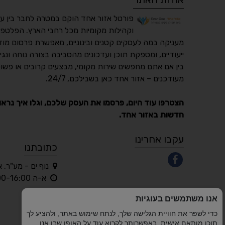
פורטל אזור אחד הוקם במטרה לחבר בין ע
וקהילות מקומיות מכל רחבי הארץ. הפלטפו
מעניקה במה לעסקים קטנים ובינוניים, מאפשרת פרסום מוד
ייעודיים, ומספקת תוכן ועדכונים מהסביבה בצורה נוחה ונגי
בין אם אתם מחפשים שירות מקומי, מבצעים קרובים או פשוט
מעודכנים – אזור אחד כאן בשבילכם, 24/7.
הצטרפו עוד היום, פרסמו את העסק שלכם, וגלו איך נראו
חדשות באזור אחד.
עקבו אחרינו
כתובתנו
נוף ים - מע"ר, 
א-ה 10:00-16:00 בלבד
אנו משתמשים בעוגיות
כדי לשפר את חוויית הגלישה שלך, לנתח שימוש באתר, ולהציע לך
תוכן מותאם אישית. באפשרותך לקרוא עוד על האופן שבו אנו