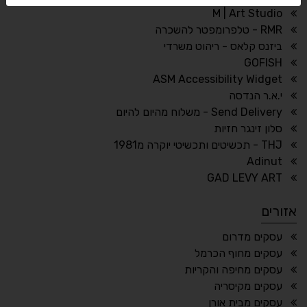
M | Art Studio
RMR - טלפרומפטר להשכרה
ביזנס קלאס - ריהוט משרדי
🔗
𝔸
GOFISH
גופן לדיסלקציה
הדגשת קישורים
ASM Accessibility Widget
↕
⇿
י.א.ר הנדסה
ריווח טקסט
גובה שורה
Send Delivery - משלוח מהיום להיום
סלון זינגר חזיות
THJ - תכשיטים ותכשיטי יוקרה מ1981
Adinut
⏸
⬡
GAD LEVY ART
הדגשת פוקוס
עצירת אנימציות
אזורים
¶
🌙
עסקים מדרום
עסקים מחוף הכרמל
מצב לילה
הדגשת כותרות
עסקים מחיפה והקריות
⬆
⬍
עסקים מקיסריה
ריווח פסקאות
סמן גדול
עסקים מבית אורן