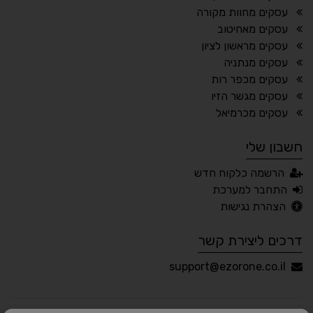
עסקים מחוות מקורה
עסקים מאחיטוב
עסקים מראשון לציון
🔊 קריאת טקסט (Beta)
עסקים מנתניה
📖 דיסלקציה
👁 ראייה חלשה
עסקים מכפר רות
עסקים מגשר הזיו
🖱 מוטורי
🧠 קוגניטיבי
עסקים מכרמיאל
חשבון שלי
עברית
English
Русский
العربية
הרשמה כלקוח חדש
Français
התחבר למערכת
הצהרת נגישות
דרכים ליצירת קשר
💾 שמור הגדרות
📂 טען הגדרות
support@ezorone.co.il
הצהרת נגישות
משוב נגישות