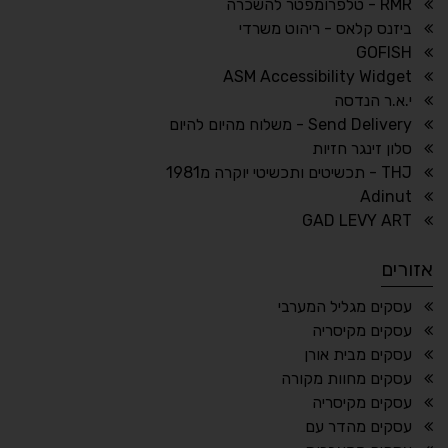
RMR - טלפרומפטר להשכרה
ביזנס קלאס - ריהוט משרדי
🔗
𝔸
GOFISH
גופן לדיסלקציה
הדגשת קישורים
ASM Accessibility Widget
↕
⇿
י.א.ר הנדסה
ריווח טקסט
גובה שורה
Send Delivery - משלוח מהיום להיום
סלון זינגר חזיות
THJ - תכשיטים ותכשיטי יוקרה מ1981
Adinut
⏸
⬡
GAD LEVY ART
הדגשת פוקוס
עצירת אנימציות
אזורים
¶
🌙
עסקים מגליל המערבי
עסקים מקיסריה
מצב לילה
הדגשת כותרות
עסקים מבית אורן
⬆
⬍
עסקים מחוות מקורה
ריווח פסקאות
סמן גדול
עסקים מקיסריה
עסקים מהדר עם