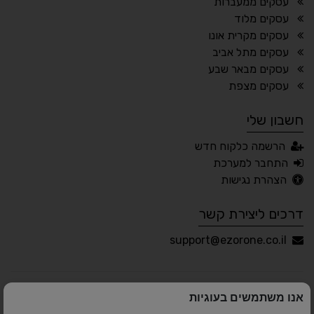
עסקים ממעברות
עסקים מלוד
🔊 קריאת טקסט (Beta)
עסקים מקרית אונו
📖 דיסלקציה
👁 ראייה חלשה
עסקים מתל אביב
עסקים מבאר שבע
🖱 מוטורי
🧠 קוגניטיבי
עסקים מצפת
חשבון שלי
עברית
English
Русский
العربية
הרשמה כלקוח חדש
Français
התחבר למערכת
הצהרת נגישות
דרכים ליצירת קשר
💾 שמור הגדרות
📂 טען הגדרות
support@ezorone.co.il
הצהרת נגישות
משוב נגישות
אנו משתמשים בעוגיות
פותח על ידי
אלמיר מערכות תוכנה