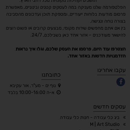
תושבים וקהילות מקומיות מכל רחבי הארץ.
הפלטפורמה שלנו מעניקה במה לעסקים קטנים ובינוניים, מאפשרת
פרסום מודעות בלוחות ייעודיים, ומספקת תוכן ועדכונים מהסביבה
בצורה נוחה ונגישה.
נגישות מאת ASM
בין אם אתם מחפשים שירות מקומי, מבצעים קרובים או פשוט רוצים
Accessibility
להישאר מעודכנים – אזור אחד כאן בשבילכם, 24/7.
תקן ישראלי IS 5568
הצטרפו עוד היום, פרסמו את העסק שלכם, וגלו איך נראות
הזדמנויות חדשות באזור אחד.
A
A
A
A
A
עקבו אחרינו
כתובתנו
נוף ים - מע"ר, אור עקיבא
◐
◑
א-ה 10:00-16:00 בלבד
ניגודיות גבוהה
ניגודיות הפוכה
עסקים חדשים
☀
◌
גווני אפור
בהירות גבוהה
ביג כלי עבודה - חנות כלי עבודה
M | Art Studio