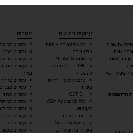
מסלול
בסיסי
עסקים חדשים
אזורים
סקים, תושבים
ביג כלי עבודה - חנות
עסקים מקיסרי
רמה שלנו
כלי עבודה
עסקים מבחן
עות בלוחות
M | Art Studio
עסקים מבית חז
שה.
RMR - טלפרומפטר
עסקים מגבעת 
 רוצים להישאר
להשכרה
מאוחד
ביזנס קלאס - ריהוט
עסקים מהדר 
משרדי
עסקים מבני ב
ת הזדמנויות
GOFISH
עסקים מלוד
ASM Accessibility
עסקים מקרית 
Widget
עסקים מהוד ה
י.א.ר הנדסה
עסקים מנתניה
Send Delivery -
עסקים מכפר ר
משלוח מהיום להיום
עסקים מגשר הז
אור עקיבא