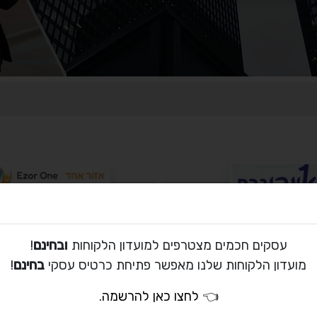
וצרי נייר בע"מ
סנטר פרינטר טונרים ודיו 
עסקים חכמים מצטרפים למועדון הלקוחות
ובחינם
!
ד משרדי, הפצה ומתנות / חנות
למדפסות
די
מועדון הלקוחות שלנו מאפשר פתיחת כרטיס עסקי
בחינם
!
דפוס, ציוד משרדי, הפצה ומ
לון
לציוד משרדי
👈
לחצו כאן להרשמה
.
סי
המרכז / כפר חבד