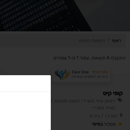
ראשי
תוצאות חיפוש
התקבלו 4 תוצאות, עמוד 1 מ-1 עמודים
קופי קיט
אינפוגרף מ
דפוס, ציוד משרדי, הפצה ומתנות / חנות
דפוס, ציו
לציוד משרדי
לציוד משר
המרכז / בת ים
המרכז / חו
מסלול
בסיסי
מסלול
בסי