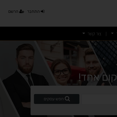
התחבר
הרשם
צור קשר
|
נגישות מאת ASM Accessibility
תקן ישראלי IS 5568
A
A
A
A
A
ום אחד!
◐
◑
ניגודיות גבוהה
ניגודיות הפוכה
ופשי
חפש עסקים
☀
◌
גווני אפור
בהירות גבוהה