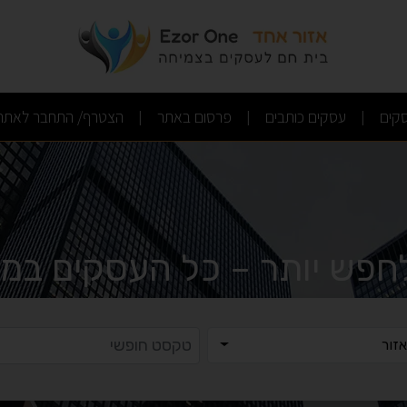
(current)
(current)
(current)
קים
עסקים כותבים
פרסום באתר
הצטרף/ התחבר לאתר
|
|
|
לחפש יותר – כל העסקים במק
ר
טקסט ח
זור