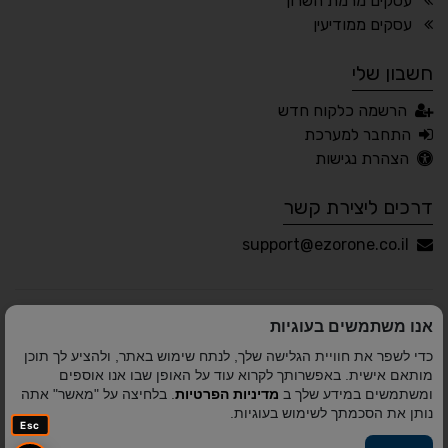
עסקים מרמת השרון
🖱 מוטורי
🧠 קוגניטיבי
עסקים ממודיעין
חשבון שלי
עברית
English
Русский
العربية
הרשמה כלקוח חדש
Français
התחבר למערכת
הצהרת נגישות
דרכים ליצירת קשר
💾 שמור הגדרות
📂 טען הגדרות
support@ezorone.co.il
הצהרת נגישות
משוב נגישות
אנו משתמשים בעוגיות
פותח על ידי
אלמיר מערכות תוכנה
© כל הזכויות שמורות
כדי לשפר את חוויית הגלישה שלך, לנתח שימוש באתר, ולהציע לך תוכן
לאזור אחד 2010-2026
מותאם אישית. באפשרותך לקרוא עוד על האופן שבו אנו אוספים
ומשתמשים במידע שלך ב
מדיניות הפרטיות
. בלחיצה על "מאשר" אתה
נותן את הסכמתך לשימוש בעוגיות.
Esc