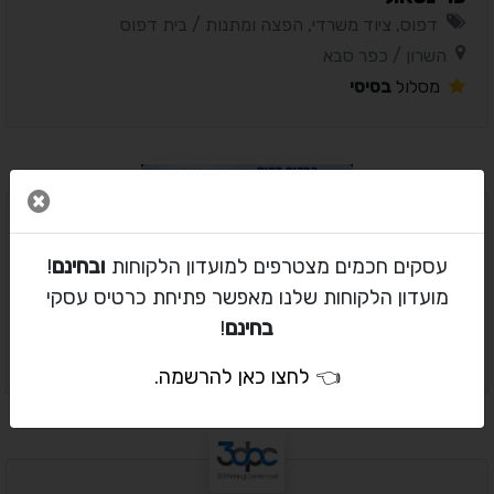
דפוס, ציוד משרדי, הפצה ומתנות / בית דפוס
השרון / כפר סבא
מסלול
בסיסי
סגור 
הדפסת ספרים וחוברות
עסקים חכמים מצטרפים למועדון הלקוחות
ובחינם
!
דפוס, ציוד משרדי, הפצה ומתנות / בית דפוס
מועדון הלקוחות שלנו מאפשר פתיחת כרטיס עסקי
המרכז / תל אביב
בחינם
!
מסלול
בסיסי
👈
לחצו כאן להרשמה
.