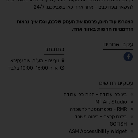
Accessibility
להישאר מעודכנים – אזור אחד כאן בשבילכם, 24/7.
תקן ישראלי IS 5568
הצטרפו עוד היום, פרסמו את העסק שלכם, וגלו איך נראות
הזדמנויות חדשות באזור אחד.
A
A
A
A
A
עקבו אחרינו
כתובתנו
נוף ים - מע"ר, אור עקיבא
◐
◑
א-ה 10:00-16:00 בלבד
ניגודיות גבוהה
ניגודיות הפוכה
עסקים חדשים
☀
◌
גווני אפור
בהירות גבוהה
ביג כלי עבודה - חנות כלי עבודה
M | Art Studio
RMR - טלפרומפטר להשכרה
ביזנס קלאס - ריהוט משרדי
🔗
𝔸
GOFISH
גופן לדיסלקציה
הדגשת קישורים
ASM Accessibility Widget