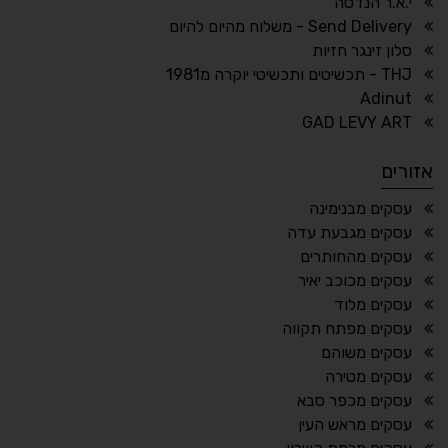
↕
⇿
י.א.ר הנדסה
ריווח טקסט
גובה שורה
Send Delivery - משלוח מהיום להיום
סלון זינגר חזיות
THJ - תכשיטים ותכשיטי יוקרה מ1981
Adinut
⏸
⬡
GAD LEVY ART
הדגשת פוקוס
עצירת אנימציות
אזורים
¶
🌙
עסקים מבנימינה
עסקים מגבעת עדה
מצב לילה
הדגשת כותרות
עסקים מהחותרים
⬆
⬍
עסקים מכוכב יאיר
ריווח פסקאות
סמן גדול
עסקים מלוד
עסקים מפתח תקווה
עסקים משוהם
עסקים מטירה
🔊 קריאת טקסט (Beta)
עסקים מכפר סבא
📖 דיסלקציה
👁 ראייה חלשה
עסקים מראש העין