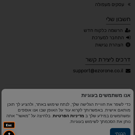
🖱 מוטורי
🧠 קוגניטיבי
עסקים מעפולה
חשבון שלי
עברית
English
Русский
العربية
הרשמה כלקוח חדש
Français
התחבר למערכת
הצהרת נגישות
דרכים ליצירת קשר
💾 שמור הגדרות
📂 טען הגדרות
support@ezorone.co.il
הצהרת נגישות
משוב נגישות
אנו משתמשים בעוגיות
פותח על ידי
אלמיר מערכות תוכנה
© כל הזכויות שמורות
כדי לשפר את חוויית הגלישה שלך, לנתח שימוש באתר, ולהציע לך תוכן
לאזור אחד 2010-2026
מותאם אישית. באפשרותך לקרוא עוד על האופן שבו אנו אוספים
ומשתמשים במידע שלך ב
מדיניות הפרטיות
. בלחיצה על "מאשר" אתה
נותן את הסכמתך לשימוש בעוגיות.
Esc
הבנתי