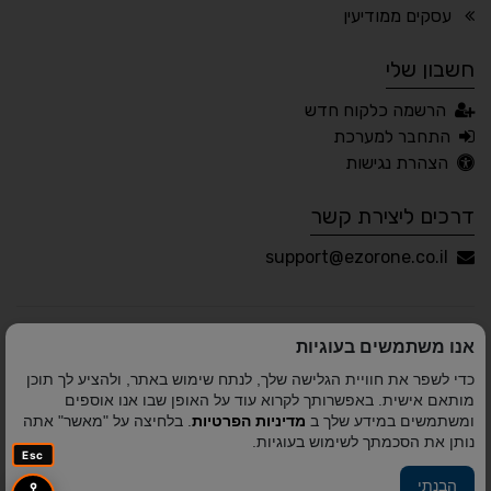
🖱 מוטורי
🧠 קוגניטיבי
עסקים ממודיעין
חשבון שלי
עברית
English
Русский
العربية
הרשמה כלקוח חדש
Français
התחבר למערכת
הצהרת נגישות
דרכים ליצירת קשר
💾 שמור הגדרות
📂 טען הגדרות
support@ezorone.co.il
הצהרת נגישות
משוב נגישות
אנו משתמשים בעוגיות
פותח על ידי
אלמיר מערכות תוכנה
© כל הזכויות שמורות
כדי לשפר את חוויית הגלישה שלך, לנתח שימוש באתר, ולהציע לך תוכן
לאזור אחד 2010-2026
מותאם אישית. באפשרותך לקרוא עוד על האופן שבו אנו אוספים
ומשתמשים במידע שלך ב
מדיניות הפרטיות
. בלחיצה על "מאשר" אתה
נותן את הסכמתך לשימוש בעוגיות.
Esc
הבנתי