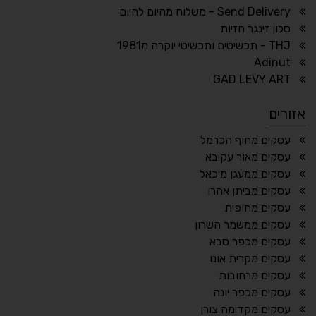
ריווח טקסט
גובה שורה
Send Delivery - משלוח מהיום להיום
סלון זינגר חזיות
THJ - תכשיטים ותכשיטי יוקרה מ1981
Adinut
⏸
⬡
GAD LEVY ART
הדגשת פוקוס
עצירת אנימציות
אזורים
¶
🌙
עסקים מחוף הכרמל
עסקים מאור עקיבא
מצב לילה
הדגשת כותרות
עסקים ממעגן מיכאל
⬆
⬍
עסקים מביתן אהרן
ריווח פסקאות
סמן גדול
עסקים מחופית
עסקים ממשמר השרון
עסקים מכפר סבא
עסקים מקרית אונו
🔊 קריאת טקסט (Beta)
עסקים מרחובות
📖 דיסלקציה
👁 ראייה חלשה
עסקים מכפר יונה
עסקים מקדימה צורן