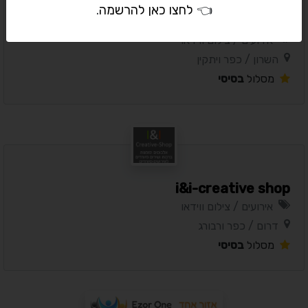
👈
לחצו כאן להרשמה
.
CV PRODUCTIONS - סי.וי פרודקשנס
אירועים / צילום ווידאו
השרון / כפר ויתקין
מסלול
בסיסי
i&i-creative shop
אירועים / צילום ווידאו
דרום / כפר ורבורג
מסלול
בסיסי