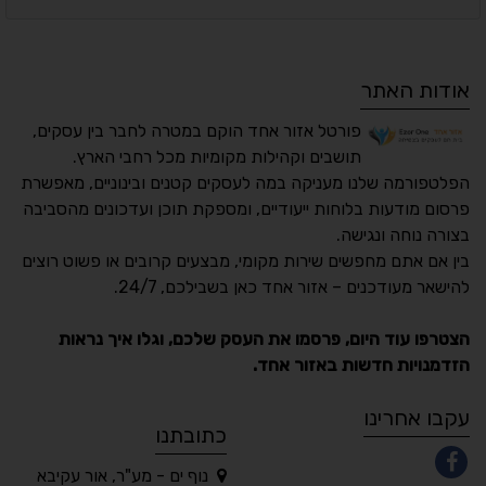
אודות האתר
פורטל אזור אחד הוקם במטרה לחבר בין עסקים,
תושבים וקהילות מקומיות מכל רחבי הארץ.
הפלטפורמה שלנו מעניקה במה לעסקים קטנים ובינוניים, מאפשרת
פרסום מודעות בלוחות ייעודיים, ומספקת תוכן ועדכונים מהסביבה
בצורה נוחה ונגישה.
נגישות מאת ASM
בין אם אתם מחפשים שירות מקומי, מבצעים קרובים או פשוט רוצים
Accessibility
להישאר מעודכנים – אזור אחד כאן בשבילכם, 24/7.
תקן ישראלי IS 5568
הצטרפו עוד היום, פרסמו את העסק שלכם, וגלו איך נראות
הזדמנויות חדשות באזור אחד.
A
A
A
A
A
עקבו אחרינו
כתובתנו
נוף ים - מע"ר, אור עקיבא