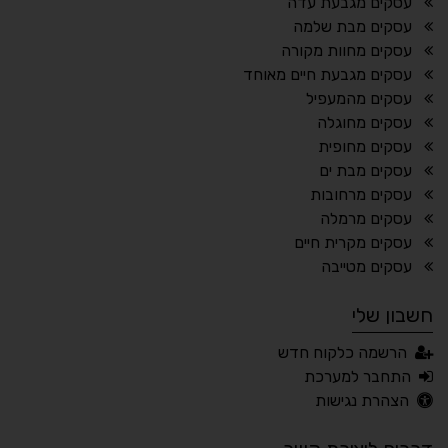
¶
🌙
עסקים מגבעת עדה
עסקים מבת שלמה
מצב לילה
הדגשת כותרות
עסקים מחוות מקורה
⬆
⬍
עסקים מגבעת חיים מאוחד
ריווח פסקאות
סמן גדול
עסקים מהמעפיל
עסקים מחוגלה
עסקים מחופית
עסקים מבת ים
🔊 קריאת טקסט (Beta)
עסקים מרחובות
📖 דיסלקציה
👁 ראייה חלשה
עסקים מרמלה
עסקים מקרית חיים
🖱 מוטורי
🧠 קוגניטיבי
עסקים מטייבה
חשבון שלי
עברית
English
Русский
العربية
הרשמה כלקוח חדש
Français
התחבר למערכת
הצהרת נגישות