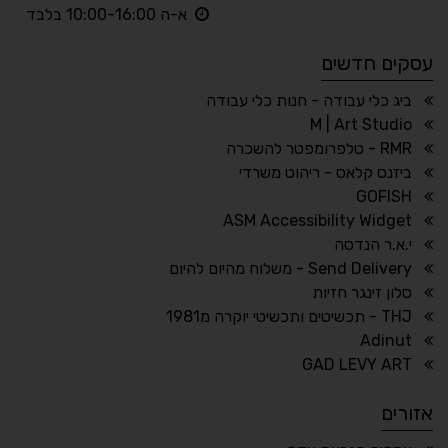
◐
◑
א-ה 10:00-16:00 בלבד
ניגודיות גבוהה
ניגודיות הפוכה
עסקים חדשים
☀
◌
גווני אפור
בהירות גבוהה
ביג כלי עבודה - חנות כלי עבודה
M | Art Studio
RMR - טלפרומפטר להשכרה
ביזנס קלאס - ריהוט משרדי
🔗
𝔸
GOFISH
גופן לדיסלקציה
הדגשת קישורים
ASM Accessibility Widget
↕
⇿
י.א.ר הנדסה
ריווח טקסט
גובה שורה
Send Delivery - משלוח מהיום להיום
סלון זינגר חזיות
THJ - תכשיטים ותכשיטי יוקרה מ1981
Adinut
⏸
⬡
GAD LEVY ART
הדגשת פוקוס
עצירת אנימציות
אזורים