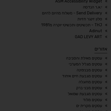
ASM Accessibility Widget
↕
⇿
י.א.ר הנדסה
ריווח טקסט
גובה שורה
Send Delivery - משלוח מהיום להיום
סלון זינגר חזיות
THJ - תכשיטים ותכשיטי יוקרה מ1981
Adinut
⏸
⬡
GAD LEVY ART
הדגשת פוקוס
עצירת אנימציות
אזורים
¶
🌙
עסקים מאילת והסביבה
עסקים מגליל המערבי
מצב לילה
הדגשת כותרות
עסקים מבנימינה
⬆
⬍
עסקים מגבעת חיים איחוד
ריווח פסקאות
סמן גדול
עסקים מחוגלה
עסקים מבני ברק
עסקים מגבעת שמואל
עסקים מלוד
🔊 קריאת טקסט (Beta)
עסקים מקרית ים
📖 דיסלקציה
👁 ראייה חלשה