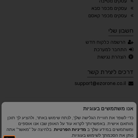
עסקים מטייבה
עסקים מכפר סבא
🖱 מוטורי
🧠 קוגניטיבי
עסקים מכפר קאסם
חשבון שלי
עברית
English
Русский
العربية
הרשמה כלקוח חדש
Français
התחבר למערכת
הצהרת נגישות
דרכים ליצירת קשר
💾 שמור הגדרות
📂 טען הגדרות
support@ezorone.co.il
הצהרת נגישות
משוב נגישות
אנו משתמשים בעוגיות
פותח על ידי
אלמיר מערכות תוכנה
© כל הזכויות שמורות
כדי לשפר את חוויית הגלישה שלך, לנתח שימוש באתר, ולהציע לך תוכן
לאזור אחד 2010-2026
מותאם אישית. באפשרותך לקרוא עוד על האופן שבו אנו אוספים
ומשתמשים במידע שלך ב
מדיניות הפרטיות
. בלחיצה על "מאשר" אתה
נותן את הסכמתך לשימוש בעוגיות.