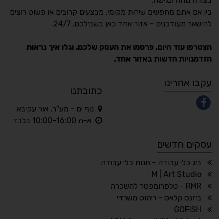
בצורה נוחה ונגישה.
נגישות מאת ASM
בין אם אתם מחפשים שירות מקומי, מבצעים קרובים או פשוט רוצים
Accessibility
להישאר מעודכנים – אזור אחד כאן בשבילכם, 24/7.
תקן ישראלי IS 5568
הצטרפו עוד היום, פרסמו את העסק שלכם, וגלו איך נראות
הזדמנויות חדשות באזור אחד.
A
A
A
A
A
עקבו אחרינו
כתובתנו
נוף ים - מע"ר, אור עקיבא
◐
◑
א-ה 10:00-16:00 בלבד
ניגודיות גבוהה
ניגודיות הפוכה
עסקים חדשים
☀
◌
גווני אפור
בהירות גבוהה
ביג כלי עבודה - חנות כלי עבודה
M | Art Studio
RMR - טלפרומפטר להשכרה
ביזנס קלאס - ריהוט משרדי
🔗
𝔸
GOFISH
גופן לדיסלקציה
הדגשת קישורים