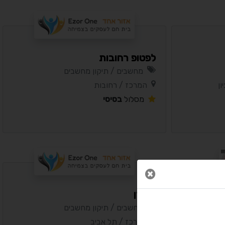
לפטופ רחובות
מחשבים / תיקון מחשבים
ון
המרכז / רחובות
מסלול
בסיסי
נגישות מאת ASM Accessibility
תקן ישראלי IS 5568
סגור חלון
A
A
A
A
A
אלידן
מחשבים / תיקון מחשבים
המרכז / תל אביב