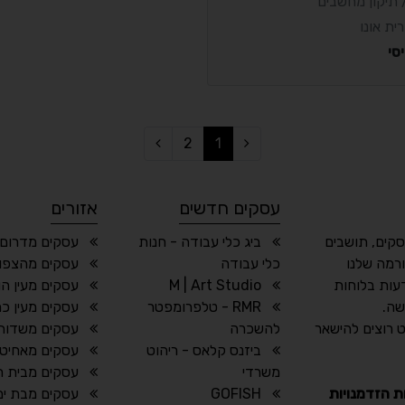
תיקון מחשבים
ית אונו
סי
2
1
עסקים חדשים
אזורים
סקים, תושבים
ביג כלי עבודה - חנות
עסקים מדרום
רמה שלנו
כלי עבודה
עסקים מהצפון
עות בלוחות
M | Art Studio
עסקים מעין הו
שה.
RMR - טלפרומפטר
עסקים מעין כ
 רוצים להישאר
להשכרה
עסקים משדות 
ביזנס קלאס - ריהוט
עסקים מאחיטו
משרדי
עסקים מבית חז
ת הזדמנויות
GOFISH
עסקים מבת ים