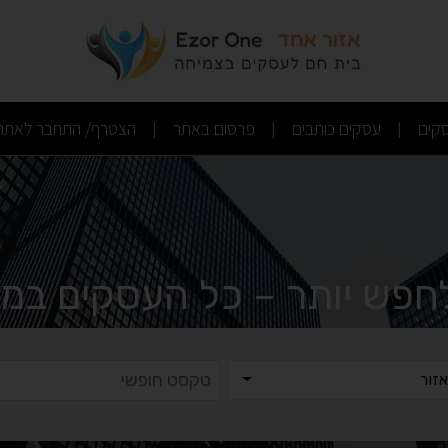
(current)
(current)
(current)
קים
עסקים כותבים
פרסום באתר
הצטרף/ התחבר לאתר
|
|
|
לחפש יותר – כל העסקים במק
ר
טקסט ח
זור