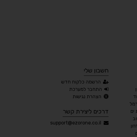
¶
🌙
מצב לילה
הדגשת כותרות
⬆
⬍
ריווח פסקאות
סמן גדול
חשבון שלי
🔊 קריאת טקסט (Beta)
הרשמה כלקוח חדש
📖 דיסלקציה
👁 ראייה חלשה
התחבר למערכת
ד
הצהרת נגישות
🖱 מוטורי
🧠 קוגניטיבי
רמל
דרכים ליצירת קשר
ים
ב
עברית
English
Русский
العربية
support@ezorone.co.il
ון
Français