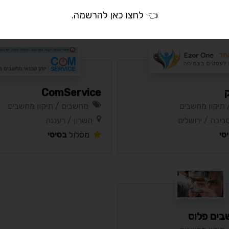
סי
מסלול
בסיסי
👈
לחצו כאן להרשמה
.
ק
ComService
תיקון מחשבים
מחשבים / תיקון מחשבים
ביבה / ירושלים
השרון / רעננה
סי
מסלול
בסיסי
בים פלוס