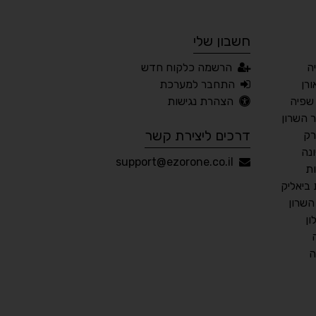
חשבון שלי
🔊 קריאת טקסט (Beta)
ה
הרשמה כלקוח חדש
📖 דיסלקציה
👁 ראייה חלשה
רן
התחבר למערכת
שפיה
הצהרת נגישות
🖱 מוטורי
🧠 קוגניטיבי
השרון
דרכים ליצירת קשר
רק
נה
עברית
English
Русский
العربية
support@ezorone.co.il
ת
Français
ביאליק
שרון
ן
💾 שמור הגדרות
📂 טען הגדרות
ה
הצהרת נגישות
משוב נגישות