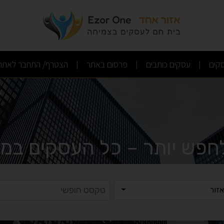
(current)
(current)
(current)
קים
עסקים כותבים
פרסום באתר
הצטרף/ התחבר לאתר
|
|
|
לחפש יותר – כל העסקים במק
ר
טקסט ח
זור