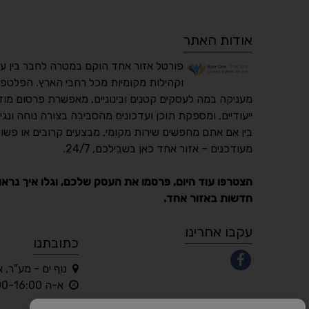
אודות האתר
פורטל אזור אחד הוקם במטרה לחבר בין ע
וקהילות מקומיות מכל רחבי הארץ. הפלטפו
מעניקה במה לעסקים קטנים ובינוניים, מאפשרת פרסום מוד
ייעודיים, ומספקת תוכן ועדכונים מהסביבה בצורה נוחה ונגי
בין אם אתם מחפשים שירות מקומי, מבצעים קרובים או פשוט
מעודכנים – אזור אחד כאן בשבילכם, 24/7.
הצטרפו עוד היום, פרסמו את העסק שלכם, וגלו איך נראו
חדשות באזור אחד.
עקבו אחרינו
כתובתנו
נוף ים - מע"ר, 
א-ה 10:00-16:00 בלבד