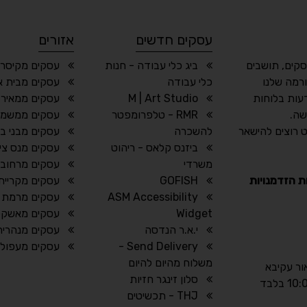
עסקים חדשים
אזורים
סקים, תושבים
ביג כלי עבודה - חנות
עסקים מקיסרי
רמה שלנו
כלי עבודה
עסקים מבית או
עות בלוחות
M | Art Studio
עסקים ממאיר 
שה.
RMR - טלפרומפטר
עסקים ממשמר 
 רוצים להישאר
להשכרה
עסקים מבני ב
ביזנס קלאס - ריהוט
עסקים מנס ציו
משרדי
עסקים מרחובו
ת הזדמנויות
GOFISH
עסקים מקריית 
ASM Accessibility
עסקים מרמת ה
Widget
עסקים מאשקלו
י.א.ר הנדסה
עסקים מנהריה
Send Delivery -
עסקים מעפול
משלוח מהיום להיום
אור עקיבא
סלון זינגר חזיות
THJ - תכשיטים