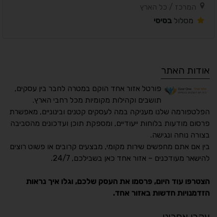
המרכז / כל הארץ
מסלול
בסיסי
אודות האתר
פורטל אזור אחד הוקם במטרה לחבר בין עסקים,
תושבים וקהילות מקומיות מכל רחבי הארץ.
הפלטפורמה שלנו מעניקה במה לעסקים קטנים ובינוניים, מאפשרת
פרסום מודעות בלוחות ייעודיים, ומספקת תוכן ועדכונים מהסביבה
בצורה נוחה ונגישה.
נגישות מאת ASM
בין אם אתם מחפשים שירות מקומי, מבצעים קרובים או פשוט רוצים
Accessibility
להישאר מעודכנים – אזור אחד כאן בשבילכם, 24/7.
תקן ישראלי IS 5568
הצטרפו עוד היום, פרסמו את העסק שלכם, וגלו איך נראות
הזדמנויות חדשות באזור אחד.
A
A
A
A
A
עקבו אחרינו