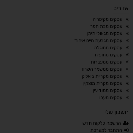
אזורים
¶
🌙
עסקים מקיסריה
עסקים מבת חפר
מצב לילה
הדגשת כותרות
עסקים מגאולי תימן
⬆
⬍
עסקים מגבעת חיים איחוד
ריווח פסקאות
סמן גדול
עסקים מחוגלה
עסקים מחופית
עסקים ממעברות
עסקים ממשמר השרון
🔊 קריאת טקסט (Beta)
עסקים מקריית ביאליק
📖 דיסלקציה
👁 ראייה חלשה
עסקים מקרית מוצקין
עסקים ממודיעין
🖱 מוטורי
🧠 קוגניטיבי
עסקים מעכו
חשבון שלי
עברית
English
Русский
العربية
הרשמה כלקוח חדש
Français
התחבר למערכת