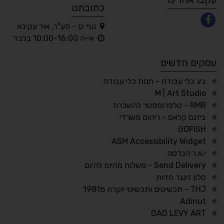
כתובתנו
נוף ים - מע"ר, אור עקיבא
◐
◑
א-ה 10:00-16:00 בלבד
ניגודיות גבוהה
ניגודיות הפוכה
עסקים חדשים
☀
◌
גווני אפור
בהירות גבוהה
ביג כלי עבודה - חנות כלי עבודה
M | Art Studio
RMR - טלפרומפטר להשכרה
ביזנס קלאס - ריהוט משרדי
🔗
𝔸
GOFISH
גופן לדיסלקציה
הדגשת קישורים
ASM Accessibility Widget
↕
⇿
י.א.ר הנדסה
ריווח טקסט
גובה שורה
Send Delivery - משלוח מהיום להיום
סלון זינגר חזיות
THJ - תכשיטים ותכשיטי יוקרה מ1981
Adinut
⏸
⬡
GAD LEVY ART
הדגשת פוקוס
עצירת אנימציות