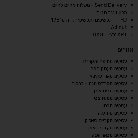
ריווח טקסט
גובה שורה
Send Delivery - משלוח מהיום להיום
סלון זינגר חזיות
THJ - תכשיטים ותכשיטי יוקרה מ1981
Adinut
⏸
⬡
GAD LEVY ART
הדגשת פוקוס
עצירת אנימציות
אזורים
¶
🌙
עסקים מחיפה והקריות
עסקים מעמק חפר
מצב לילה
הדגשת כותרות
עסקים מאור עקיבא
⬆
⬍
עסקים מפרדס חנה - כרכור
ריווח פסקאות
סמן גדול
עסקים מבית אורן
עסקים ממעין צבי
עסקים מבחן
עסקים מחוגלה
🔊 קריאת טקסט (Beta)
עסקים מקריית ביאליק
📖 דיסלקציה
👁 ראייה חלשה
עסקים מקדימה צורן
עסקים מבאר שבע