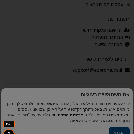
🖱 מוטורי
🧠 קוגניטיבי
עסקים מקיבוץ חצור
חשבון שלי
עברית
English
Русский
العربية
הרשמה כלקוח חדש
Français
התחבר למערכת
הצהרת נגישות
דרכים ליצירת קשר
💾 שמור הגדרות
📂 טען הגדרות
support@ezorone.co.il
הצהרת נגישות
משוב נגישות
אנו משתמשים בעוגיות
פותח על ידי
אלמיר מערכות תוכנה
© כל הזכויות שמורות
כדי לשפר את חוויית הגלישה שלך, לנתח שימוש באתר, ולהציע לך תוכן
לאזור אחד 2010-2026
מותאם אישית. באפשרותך לקרוא עוד על האופן שבו אנו אוספים
ומשתמשים במידע שלך ב
מדיניות הפרטיות
. בלחיצה על "מאשר" אתה
נותן את הסכמתך לשימוש בעוגיות.
Esc
הבנתי