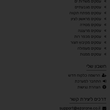
עסקים משדות ים
⬆
⬍
עסקים מגבעתיים
ריווח פסקאות
סמן גדול
עסקים מפתח תקווה
עסקים מראשון לציון
עסקים מטירה
עסקים מרעננה
🔊 קריאת טקסט (Beta)
עסקים מכפר רות
📖 דיסלקציה
👁 ראייה חלשה
עסקים מקיבוץ חצור
עסקים מעפולה
🖱 מוטורי
🧠 קוגניטיבי
עסקים ממנות
חשבון שלי
עברית
English
Русский
العربية
הרשמה כלקוח חדש
Français
התחבר למערכת
הצהרת נגישות
דרכים ליצירת קשר
💾 שמור הגדרות
📂 טען הגדרות
support@ezorone.co.il