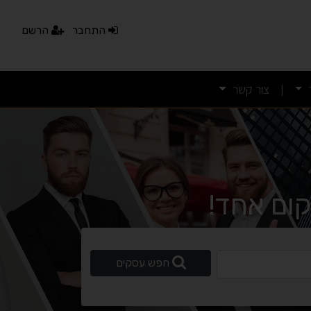
נגישות מאת ASM Accessibility
התחבר
הרשם
תקן ישראלי IS 5568
צור קשר
|
A
A
A
A
A
◐
◑
ניגודיות גבוהה
ניגודיות הפוכה
ום אחד!
☀
◌
גווני אפור
בהירות גבוהה
ופשי
חפש עסקים
🔗
𝔸
גופן לדיסלקציה
הדגשת קישורים