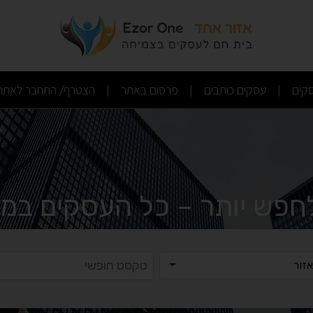
(current)
(current)
(current)
קים
עסקים כותבים
פרסום באתר
הצטרף/ התחבר לאתר
|
|
|
לחפש יותר – כל העסקים במק
ר
טקסט ח
זור