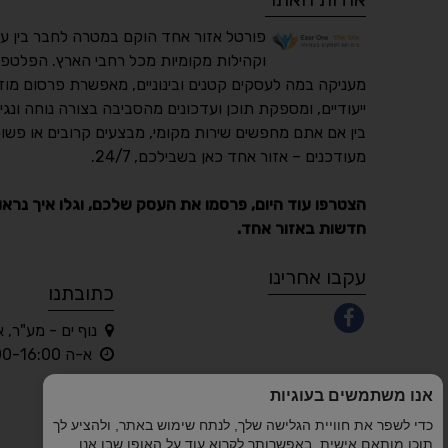
פורטל אזור אחד הוקם במטרה לחבר בין ע
וקהילות מקומיות מכל רחבי הארץ. הפלטפו
מעניקה במה לעסקים קטנים ובינוניים, מאפשרת פרסום מוד
ייעודיים, ומספקת תוכן ועדכונים מהסביבה בצורה נוחה ונגי
בין אם אתם מחפשים שירות מקומי, מבצעים קרובים או פשוט
מעודכנים – אזור אחד כאן בשבילכם, 24/7.
הצטרפו עוד היום, פרסמו את העסק שלכם, וגלו איך נראו
חדשות באזור אחד.
עקבו אחרינו
כתובתנו
נוף ים - מע"ר, 
א-ה 10:00-16:00 בלבד
אנו משתמשים בעוגיות
כדי לשפר את חוויית הגלישה שלך, לנתח שימוש באתר, ולהציע לך
תוכן מותאם אישית. באפשרותך לקרוא עוד על האופן שבו אנו