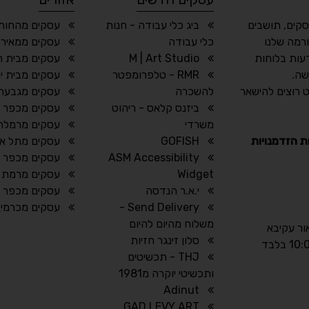
סקים, תושבים
ביג כלי עבודה - חנות
עסקים מהחותר
רמה שלנו
כלי עבודה
עסקים ממאיר 
עות בלוחות
M | Art Studio
עסקים מבית חז
שה.
RMR - טלפרומפטר
עסקים מבית ינ
 רוצים להישאר
להשכרה
עסקים מגבעת
ביזנס קלאס - ריהוט
עסקים מכפר 
משרדי
עסקים מרמלה
ת הזדמנויות
GOFISH
עסקים מתל אב
ASM Accessibility
עסקים מכפר 
Widget
עסקים מרמת ה
י.א.ר הנדסה
עסקים מכפר ר
Send Delivery -
עסקים מכרמיא
משלוח מהיום להיום
אור עקיבא
סלון זינגר חזיות
THJ - תכשיטים
ותכשיטי יוקרה מ1981
Adinut
GAD LEVY ART