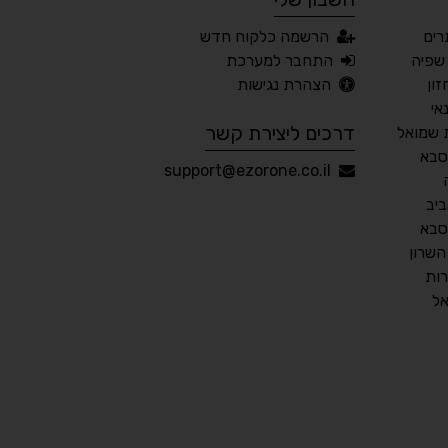
ים
הרשמה כלקוח חדש
📖 דיסלקציה
👁 ראייה חלשה
שפיה
התחבר למערכת
ון
הצהרת נגישות
🖱 מוטורי
🧠 קוגניטיבי
אי
דרכים ליצירת קשר
 שמואל
סבא
עברית
English
Русский
العربية
support@ezorone.co.il
Français
יב
סבא
שרון
ות
💾 שמור הגדרות
📂 טען הגדרות
ל
הצהרת נגישות
משוב נגישות
פותח על ידי
אלמיר מערכות תוכנה