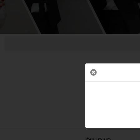
↕
⇿
ריווח טקסט
גובה שורה
⬡
↖
סמן גדול
הדגשת פוקוס
▬
⏸
עצירת אנימציות
מדריך קריאה
סגור חלון
¶
🌙
מצב לילה
הדגשת כותרות
⬆
⬍
ריווח פסקאות
סמן גדול
חשבון שלי
🔊 קריאת טקסט (Beta)