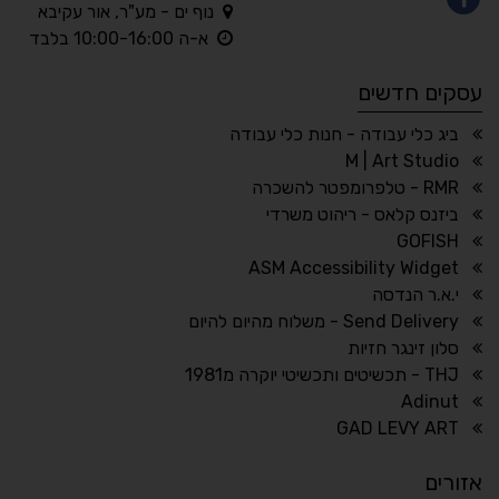
נוף ים - מע"ר, אור עקיבא
◐
◑
א-ה 10:00-16:00 בלבד
ניגודיות גבוהה
ניגודיות הפוכה
עסקים חדשים
☀
◌
גווני אפור
בהירות גבוהה
ביג כלי עבודה - חנות כלי עבודה
M | Art Studio
RMR - טלפרומפטר להשכרה
ביזנס קלאס - ריהוט משרדי
🔗
𝔸
GOFISH
גופן לדיסלקציה
הדגשת קישורים
ASM Accessibility Widget
↕
⇿
י.א.ר הנדסה
ריווח טקסט
גובה שורה
Send Delivery - משלוח מהיום להיום
סלון זינגר חזיות
THJ - תכשיטים ותכשיטי יוקרה מ1981
Adinut
⏸
⬡
GAD LEVY ART
הדגשת פוקוס
עצירת אנימציות
אזורים