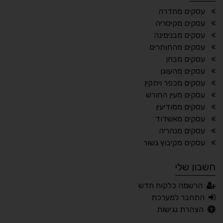
¶
🌙
עסקים מחדרה
עסקים מקיסריה
מצב לילה
הדגשת כותרות
עסקים מבנימינה
⬆
⬍
עסקים מהחותרים
ריווח פסקאות
סמן גדול
עסקים מבחן
עסקים מהעוגן
עסקים מכפר ויתקין
עסקים מעין החורש
🔊 קריאת טקסט (Beta)
עסקים ממודיעין
📖 דיסלקציה
👁 ראייה חלשה
עסקים מאשדוד
עסקים מנהריה
🖱 מוטורי
🧠 קוגניטיבי
עסקים מקיבוץ גשור
חשבון שלי
עברית
English
Русский
العربية
הרשמה כלקוח חדש
Français
התחבר למערכת
הצהרת נגישות