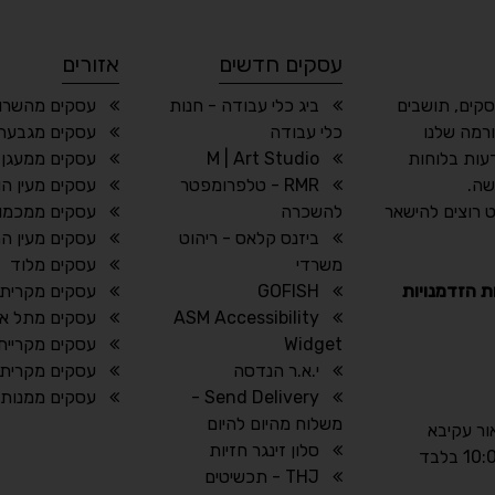
עסקים חדשים
אזורים
סקים, תושבים
ביג כלי עבודה - חנות
עסקים מהשרון
רמה שלנו
כלי עבודה
עסקים מגבעת
עות בלוחות
M | Art Studio
עסקים ממעגן 
שה.
RMR - טלפרומפטר
עסקים מעין הו
 רוצים להישאר
להשכרה
עסקים ממכמו
ביזנס קלאס - ריהוט
עסקים מעין ה
משרדי
עסקים מלוד
ת הזדמנויות
GOFISH
עסקים מקרית א
ASM Accessibility
עסקים מתל אב
Widget
עסקים מקריית 
י.א.ר הנדסה
עסקים מקרית 
Send Delivery -
עסקים ממנות
משלוח מהיום להיום
אור עקיבא
סלון זינגר חזיות
THJ - תכשיטים