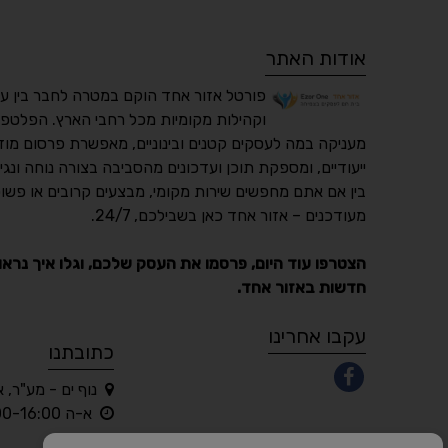
אודות האתר
פורטל אזור אחד הוקם במטרה לחבר בין ע
וקהילות מקומיות מכל רחבי הארץ. הפלטפו
מעניקה במה לעסקים קטנים ובינוניים, מאפשרת פרסום מוד
ייעודיים, ומספקת תוכן ועדכונים מהסביבה בצורה נוחה ונגי
בין אם אתם מחפשים שירות מקומי, מבצעים קרובים או פשוט
מעודכנים – אזור אחד כאן בשבילכם, 24/7.
הצטרפו עוד היום, פרסמו את העסק שלכם, וגלו איך נראו
חדשות באזור אחד.
עקבו אחרינו
כתובתנו
נוף ים - מע"ר, 
א-ה 10:00-16:00 בלבד