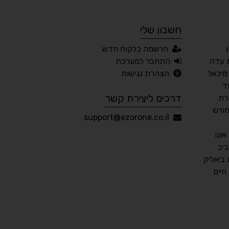
חשבון שלי
🔊 קריאת טקסט (Beta)
הרשמה כלקוח חדש
📖 דיסלקציה
👁 ראייה חלשה
 עדה
התחבר למערכת
מיכאל
הצהרת נגישות
🖱 מוטורי
🧠 קוגניטיבי
ד
דרכים ליצירת קשר
רת
חורש
עברית
English
Русский
العربية
support@ezorone.co.il
Français
ונו
יב
ביאליק
חיים
💾 שמור הגדרות
📂 טען הגדרות
הצהרת נגישות
משוב נגישות