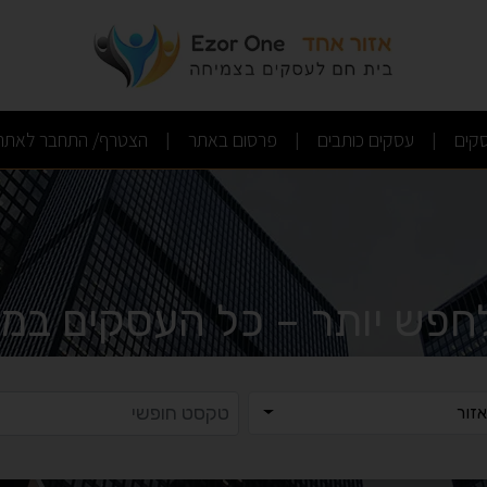
(current)
(current)
(current)
קים
עסקים כותבים
פרסום באתר
הצטרף/ התחבר לאתר
|
|
|
לחפש יותר – כל העסקים במק
ר
טקסט ח
זור