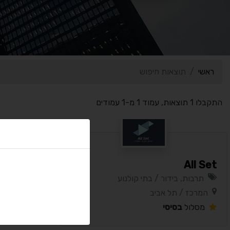
ראשי
תוצאות חיפוש
התקבלו 1 תוצאות, עמוד 1 מ-1 עמודים
All Set
תרבות, בידור / בתי קולנוע
המרכז / תל אביב
מסלול
בסיסי