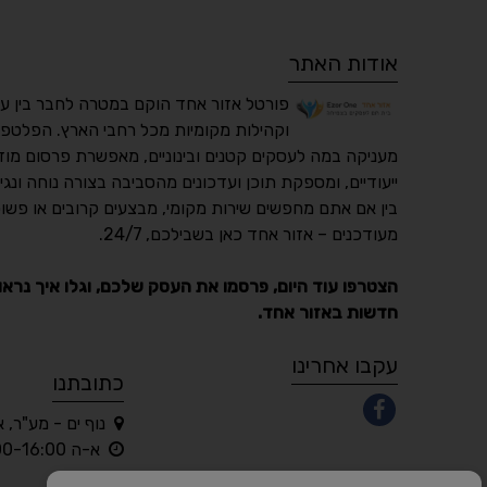
אודות האתר
פורטל אזור אחד הוקם במטרה לחבר בין ע
וקהילות מקומיות מכל רחבי הארץ. הפלטפו
מעניקה במה לעסקים קטנים ובינוניים, מאפשרת פרסום מוד
ייעודיים, ומספקת תוכן ועדכונים מהסביבה בצורה נוחה ונגי
בין אם אתם מחפשים שירות מקומי, מבצעים קרובים או פשוט
מעודכנים – אזור אחד כאן בשבילכם, 24/7.
הצטרפו עוד היום, פרסמו את העסק שלכם, וגלו איך נראו
חדשות באזור אחד.
עקבו אחרינו
כתובתנו
נוף ים - מע"ר, 
א-ה 10:00-16:00 בלבד