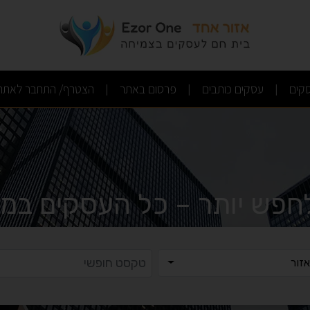
(current)
(current)
(current)
קים
עסקים כותבים
פרסום באתר
הצטרף/ התחבר לאתר
|
|
|
לחפש יותר – כל העסקים במק
ר
טקסט ח
זור