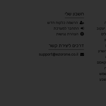
חשבון שלי
🔊 קריאת טקסט (Beta)
הרשמה כלקוח חדש
📖 דיסלקציה
👁 ראייה חלשה
יעקוב
התחבר למערכת
ים
הצהרת נגישות
🖱 מוטורי
🧠 קוגניטיבי
דרכים ליצירת קשר
שרון
עברית
English
Русский
العربية
support@ezorone.co.il
Français
קאסם
שמש
שבע
💾 שמור הגדרות
📂 טען הגדרות
הצהרת נגישות
משוב נגישות