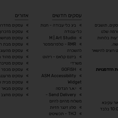
עסקים חדשים
אזורים
סקים, תושבים
ביג כלי עבודה - חנות
עסקים מחדרה
רמה שלנו
כלי עבודה
עסקים מזכרון 
עות בלוחות
M | Art Studio
עסקים מנחשול
שה.
RMR - טלפרומפטר
עסקים מבת חן
 רוצים להישאר
להשכרה
עסקים מהעוגן
ביזנס קלאס - ריהוט
עסקים מהוד ה
משרדי
עסקים מטייבה
ת הזדמנויות
GOFISH
עסקים מכפר 
ASM Accessibility
עסקים מרעננה
Widget
עסקים מבית 
י.א.ר הנדסה
עסקים מבאר 
Send Delivery -
עסקים מחצב
משלוח מהיום להיום
אור עקיבא
סלון זינגר חזיות
THJ - תכשיטים