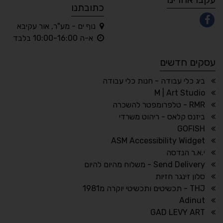
כתובתנו
נוף ים - מע"ר, אור עקיבא
◐
◑
א-ה 10:00-16:00 בלבד
ניגודיות גבוהה
ניגודיות הפוכה
עסקים חדשים
☀
◌
גווני אפור
בהירות גבוהה
ביג כלי עבודה - חנות כלי עבודה
M | Art Studio
RMR - טלפרומפטר להשכרה
ביזנס קלאס - ריהוט משרדי
🔗
𝔸
GOFISH
גופן לדיסלקציה
הדגשת קישורים
ASM Accessibility Widget
↕
⇿
י.א.ר הנדסה
ריווח טקסט
גובה שורה
Send Delivery - משלוח מהיום להיום
סלון זינגר חזיות
THJ - תכשיטים ותכשיטי יוקרה מ1981
Adinut
⏸
⬡
GAD LEVY ART
הדגשת פוקוס
עצירת אנימציות