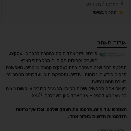
המרכז / תל אביב
מסלול
בסיסי
אודות האתר
פורטל אזור אחד הוקם במטרה לחבר בין עסקים,
תושבים וקהילות מקומיות מכל רחבי הארץ.
הפלטפורמה שלנו מעניקה במה לעסקים קטנים ובינוניים, מאפשרת
פרסום מודעות בלוחות ייעודיים, ומספקת תוכן ועדכונים מהסביבה
בצורה נוחה ונגישה.
נגישות מאת ASM
בין אם אתם מחפשים שירות מקומי, מבצעים קרובים או פשוט רוצים
Accessibility
להישאר מעודכנים – אזור אחד כאן בשבילכם, 24/7.
תקן ישראלי IS 5568
הצטרפו עוד היום, פרסמו את העסק שלכם, וגלו איך נראות
הזדמנויות חדשות באזור אחד.
A
A
A
A
A
עקבו אחרינו