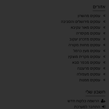
אזורים
¶
🌙
עסקים מהשרון
עסקים מירושלים והסביבה
מצב לילה
הדגשת כותרות
עסקים מאור עקיבא
⬆
⬍
עסקים מקיסריה
ריווח פסקאות
סמן גדול
עסקים מזכרון יעקוב
עסקים מחוות מקורה
עסקים מעין כרמל
עסקים מקרית מוצקין
🔊 קריאת טקסט (Beta)
עסקים מכפר סבא
📖 דיסלקציה
👁 ראייה חלשה
עסקים מרעננה
עסקים מעפולה
🖱 מוטורי
🧠 קוגניטיבי
עסקים ממנות
חשבון שלי
עברית
English
Русский
العربية
הרשמה כלקוח חדש
Français
התחבר למערכת