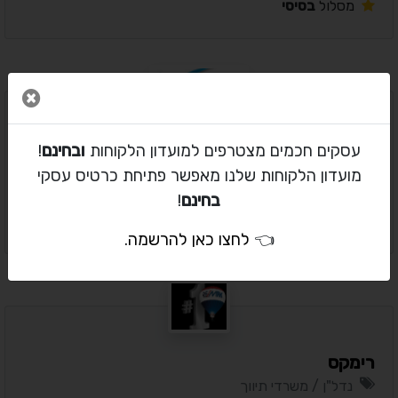
מסלול
בסיסי
סגור 
MSN נדלן
עסקים חכמים מצטרפים למועדון הלקוחות
ובחינם
!
נדל"ן / משרדי תיווך
מועדון הלקוחות שלנו מאפשר פתיחת כרטיס עסקי
המרכז / תל אביב
בחינם
!
מסלול
בסיסי
👈
לחצו כאן להרשמה
.
רימקס
נדל"ן / משרדי תיווך