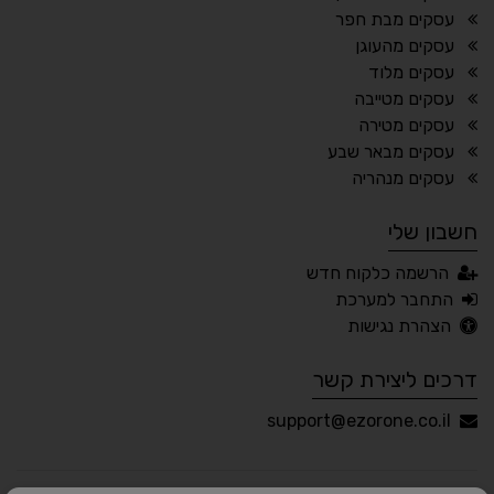
עסקים מבת חפר
עסקים מהעוגן
עסקים מלוד
🔊 קריאת טקסט (Beta)
עסקים מטייבה
📖 דיסלקציה
👁 ראייה חלשה
עסקים מטירה
עסקים מבאר שבע
🖱 מוטורי
🧠 קוגניטיבי
עסקים מנהריה
חשבון שלי
עברית
English
Русский
العربية
הרשמה כלקוח חדש
Français
התחבר למערכת
הצהרת נגישות
דרכים ליצירת קשר
💾 שמור הגדרות
📂 טען הגדרות
support@ezorone.co.il
הצהרת נגישות
משוב נגישות