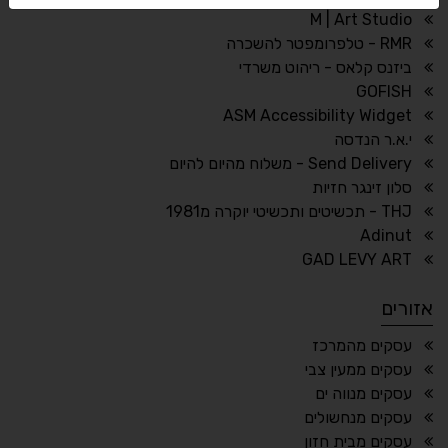
M | Art Studio
RMR - טלפרומפטר להשכרה
ביזנס קלאס - ריהוט משרדי
🔗
𝔸
GOFISH
גופן לדיסלקציה
הדגשת קישורים
ASM Accessibility Widget
↕
⇿
י.א.ר הנדסה
ריווח טקסט
גובה שורה
Send Delivery - משלוח מהיום להיום
סלון זינגר חזיות
THJ - תכשיטים ותכשיטי יוקרה מ1981
Adinut
⏸
⬡
GAD LEVY ART
הדגשת פוקוס
עצירת אנימציות
אזורים
¶
🌙
עסקים מהמרכז
עסקים ממעין צבי
מצב לילה
הדגשת כותרות
עסקים מנווה ים
⬆
⬍
עסקים מנחשולים
ריווח פסקאות
סמן גדול
עסקים מבית חזון