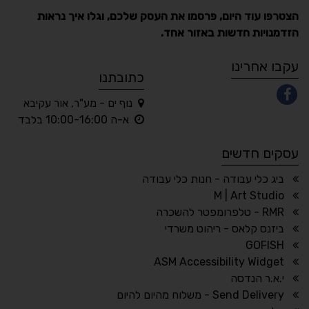
הצטרפו עוד היום, פרסמו את העסק שלכם, וגלו איך נראות
הזדמנויות חדשות באזור אחד.
A
A
A
A
A
עקבו אחרינו
כתובתנו
נוף ים - מע"ר, אור עקיבא
◐
◑
א-ה 10:00-16:00 בלבד
ניגודיות גבוהה
ניגודיות הפוכה
עסקים חדשים
☀
◌
גווני אפור
בהירות גבוהה
ביג כלי עבודה - חנות כלי עבודה
M | Art Studio
RMR - טלפרומפטר להשכרה
ביזנס קלאס - ריהוט משרדי
🔗
𝔸
GOFISH
גופן לדיסלקציה
הדגשת קישורים
ASM Accessibility Widget
↕
⇿
י.א.ר הנדסה
ריווח טקסט
גובה שורה
Send Delivery - משלוח מהיום להיום