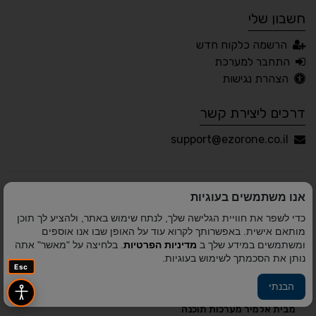
חשבון שלי
עברית
English
Русский
العربية
הרשמה כלקוח חדש
Français
התחבר למערכת
הצהרת נגישות
דרכים ליצירת קשר
💾 שמור הגדרות
📂 טען הגדרות
support@ezorone.co.il
הצהרת נגישות
משוב נגישות
אנו משתמשים בעוגיות
פותח על ידי
אלמיר מערכות תוכנה
© כל הזכויות שמורות
כדי לשפר את חוויית הגלישה שלך, לנתח שימוש באתר, ולהציע לך תוכן
לאזור אחד 2010-2026
מותאם אישית. באפשרותך לקרוא עוד על האופן שבו אנו אוספים
ומשתמשים במידע שלך ב
מדיניות הפרטיות
. בלחיצה על "מאשר" אתה
נותן את הסכמתך לשימוש בעוגיות.
Esc
הבנתי
פיתוח A&A Digital Agency
מבית
אלמיר מערכות תוכנה