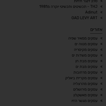
סלון זינגר חזיות
THJ - תכשיטים ותכשיטי יוקרה מ1981
Adinut
⏸
⬡
GAD LEVY ART
הדגשת פוקוס
עצירת אנימציות
אזורים
¶
🌙
עסקים ממאיר שפיה
עסקים מנווה ים
מצב לילה
הדגשת כותרות
עסקים מקיסריה
⬆
⬍
עסקים משדות ים
ריווח פסקאות
סמן גדול
עסקים מבת חן
עסקים מבת ים
עסקים מרחובות
עסקים מקריית ביאליק
🔊 קריאת טקסט (Beta)
עסקים מהרצליה
📖 דיסלקציה
👁 ראייה חלשה
עסקים מירושלים
עסקים מאשקלון
🖱 מוטורי
🧠 קוגניטיבי
עסקים מגשר הזיו