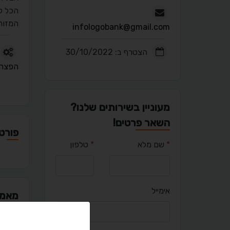
הכל ל
המזוה
infologobank@gmail.com
הצטרף ב: 30/10/2022
הפצה 
מעוניין בשירותים שלנו?
השאר פרטים!
פורטפ
*
שם מלא
*
טלפון
אימייל
מאמר