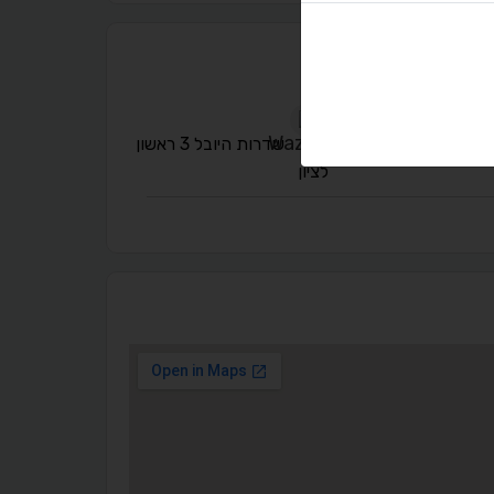
A
A
A
A
A
שדרות היובל 3 ראשון
לציון
◐
◑
ניגודיות גבוהה
ניגודיות הפוכה
☀
◌
גווני אפור
בהירות גבוהה
🔗
𝔸
גופן לדיסלקציה
הדגשת קישורים
↕
⇿
ריווח טקסט
גובה שורה