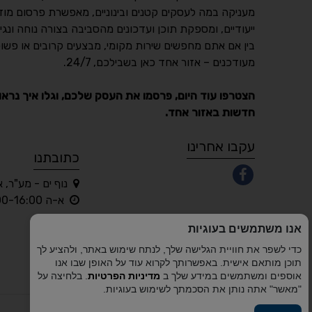
מעניקה במה לעסקים קטנים ובינוניים, מאפשרת פרסום מוד
ייעודיים, ומספקת תוכן ועדכונים מהסביבה בצורה נוחה ונגי
בין אם אתם מחפשים שירות מקומי, מבצעים קרובים או פשוט
מעודכנים – אזור אחד כאן בשבילכם, 24/7.
הצטרפו עוד היום, פרסמו את העסק שלכם, וגלו איך נראו
חדשות באזור אחד.
עקבו אחרינו
כתובתנו
נוף ים - מע"ר, 
א-ה 10:00-16:00 בלבד
אנו משתמשים בעוגיות
כדי לשפר את חוויית הגלישה שלך, לנתח שימוש באתר, ולהציע לך
תוכן מותאם אישית. באפשרותך לקרוא עוד על האופן שבו אנו
אוספים ומשתמשים במידע שלך ב
מדיניות הפרטיות
. בלחיצה על
"מאשר" אתה נותן את הסכמתך לשימוש בעוגיות.