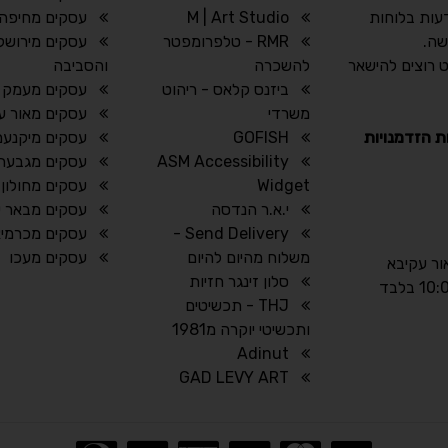
עות בלוחות
M | Art Studio
עסקים מחיפה 
שה.
RMR - טלפרומפטר
עסקים מירושל
 רוצים להישאר
להשכרה
והסביבה
ביזנס קלאס - ריהוט
עסקים מעמק 
משרדי
עסקים מאור ע
ת הזדמנויות
GOFISH
עסקים מיקנעם
ASM Accessibility
עסקים מגבעת
Widget
עסקים מחולון
י.א.ר הנדסה
עסקים מבאר 
Send Delivery -
עסקים מכרמיא
משלוח מהיום להיום
עסקים מעכו
אור עקיבא
סלון זינגר חזיות
THJ - תכשיטים
ותכשיטי יוקרה מ1981
Adinut
GAD LEVY ART