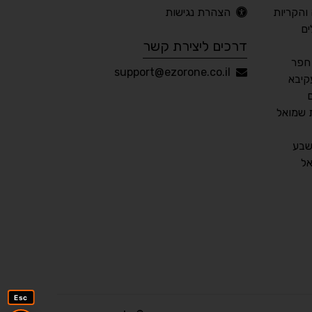
והקריות
הצהרת נגישות
🖱 מוטורי
🧠 קוגניטיבי
ים
דרכים ליצירת קשר
חפר
עברית
English
Русский
العربية
support@ezorone.co.il
קיבא
Français
 שמואל
שבע
💾 שמור הגדרות
📂 טען הגדרות
ל
הצהרת נגישות
משוב נגישות
פותח על ידי
אלמיר מערכות תוכנה
Esc