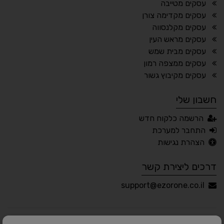
עסקים מטייבה
עסקים מקדימה צורן
עסקים מקלנסווה
🔊 קריאת טקסט (Beta)
עסקים מראש העין
📖 דיסלקציה
👁 ראייה חלשה
עסקים מבית שמש
עסקים ממצפה רמון
🖱 מוטורי
🧠 קוגניטיבי
עסקים מקיבוץ גשור
חשבון שלי
עברית
English
Русский
العربية
הרשמה כלקוח חדש
Français
התחבר למערכת
הצהרת נגישות
דרכים ליצירת קשר
💾 שמור הגדרות
📂 טען הגדרות
support@ezorone.co.il
הצהרת נגישות
משוב נגישות