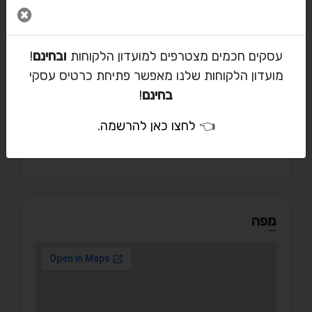
יצירת קשר עם ישראל
סגור 
ibc_comp@bezeqint.net
עסקים חכמים מצטרפים למועדון הלקוחות
ובחינם
!
050-900-9099
מועדון הלקוחות שלנו מאפשר פתיחת כרטיס עסקי
046100326
בחינם
!
👈
לחצו כאן להרשמה
.
אבן גבירול
מפה