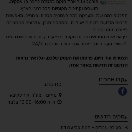
פורטל אזור אחד הוקם במטרה לחבר בין עסקים,
תושבים וקהילות מקומיות מכל רחבי הארץ.
הפלטפורמה שלנו מעניקה במה לעסקים קטנים ובינוניים, מאפשרת
פרסום מודעות בלוחות ייעודיים, ומספקת תוכן ועדכונים מהסביבה
בצורה נוחה ונגישה.
נגישות מאת ASM
בין אם אתם מחפשים שירות מקומי, מבצעים קרובים או פשוט רוצים
Accessibility
להישאר מעודכנים – אזור אחד כאן בשבילכם, 24/7.
תקן ישראלי IS 5568
הצטרפו עוד היום, פרסמו את העסק שלכם, וגלו איך נראות
הזדמנויות חדשות באזור אחד.
A
A
A
A
A
עקבו אחרינו
כתובתנו
נוף ים - מע"ר, אור עקיבא
◐
◑
א-ה 10:00-16:00 בלבד
ניגודיות גבוהה
ניגודיות הפוכה
עסקים חדשים
☀
◌
גווני אפור
בהירות גבוהה
ביג כלי עבודה - חנות כלי עבודה