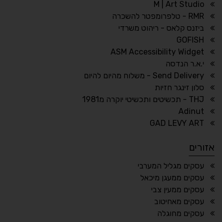
M | Art Studio
RMR - טלפרומפטר להשכרה
ביזנס קלאס - ריהוט משרדי
🔗
𝔸
GOFISH
גופן לדיסלקציה
הדגשת קישורים
ASM Accessibility Widget
↕
⇿
י.א.ר הנדסה
ריווח טקסט
גובה שורה
Send Delivery - משלוח מהיום להיום
סלון זינגר חזיות
THJ - תכשיטים ותכשיטי יוקרה מ1981
Adinut
⏸
⬡
GAD LEVY ART
הדגשת פוקוס
עצירת אנימציות
אזורים
¶
🌙
עסקים מגליל המערבי
עסקים ממעגן מיכאל
מצב לילה
הדגשת כותרות
עסקים ממעין צבי
⬆
⬍
עסקים מאחיטוב
ריווח פסקאות
סמן גדול
עסקים מחוגלה