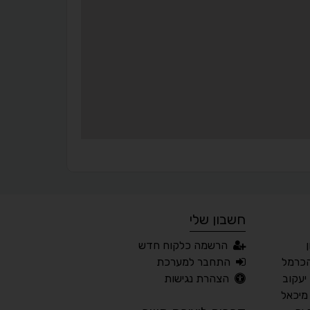
סמן גדול
הדגשת פוקוס
▬
⏸
עצירת אנימציות
מדריך קריאה
¶
🌙
מצב לילה
הדגשת כותרות
⬆
⬍
ריווח פסקאות
סמן גדול
חשבון שלי
🔊 קריאת טקסט (Beta)
הרשמה כלקוח חדש
📖 דיסלקציה
👁 ראייה חלשה
כרמל
התחבר למערכת
יעקוב
הצהרת נגישות
🖱 מוטורי
🧠 קוגניטיבי
מיכאל