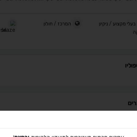
בעלי מקצוע
/
ניקיון
המרכז
/
חולון
הפר
ה
וליו
ים