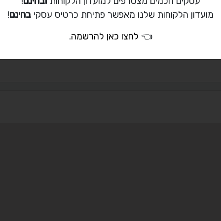
עסקים חכמים מצטרפים למועדון הלקוחות
ובחינם
!
ת קשר עם אבי
מועדון הלקוחות שלנו מאפשר פתיחת כרטיס עסקי
בחינם
!
050-763-5319
👈
לחצו כאן להרשמה
.
apigeoncontrol@gmai