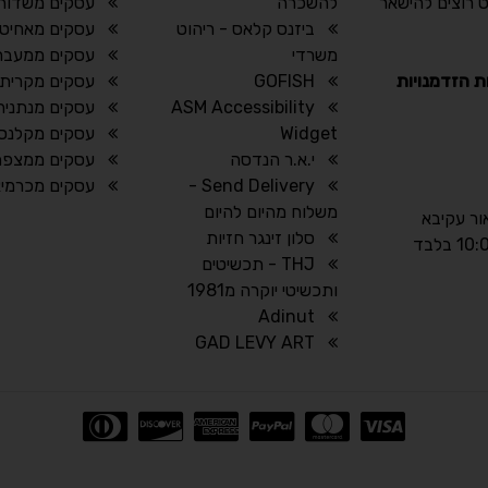
 רוצים להישאר
להשכרה
עסקים משדות 
ביזנס קלאס - ריהוט
עסקים מאחיטו
משרדי
עסקים ממעבר
ת הזדמנויות
GOFISH
עסקים מקרית א
ASM Accessibility
עסקים מנתניה
Widget
עסקים מקלנסו
י.א.ר הנדסה
עסקים ממצפה 
Send Delivery -
עסקים מכרמיא
משלוח מהיום להיום
אור עקיבא
סלון זינגר חזיות
THJ - תכשיטים
ותכשיטי יוקרה מ1981
Adinut
GAD LEVY ART