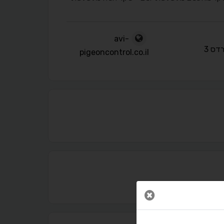
avi-
דס 3
pigeoncontrol.co.il
נגישות מאת ASM Accessibility
תקן ישראלי IS 5568
סגור חלון