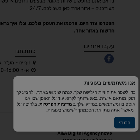
בין אם אתם מחפשים שירות מקומי, מבצעים קרובים או פשוט
מעודכנים – אזור אחד כאן בשבילכם, 24/7.
הצטרפו עוד היום, פרסמו את העסק שלכם, וגלו איך נראו
חדשות באזור אחד.
עקבו אחרינו
כתובתנו
נוף ים - מע"ר, 
א-ה 10:00-16:00 בלבד
אנו משתמשים בעוגיות
כדי לשפר את חוויית הגלישה שלך, לנתח שימוש באתר, ולהציע לך
תוכן מותאם אישית. באפשרותך לקרוא עוד על האופן שבו אנו
אוספים ומשתמשים במידע שלך ב
מדיניות הפרטיות
. בלחיצה על
"מאשר" אתה נותן את הסכמתך לשימוש בעוגיות.
הבנתי
פיתוח A&A Digital Agency
מבית
אלמיר מערכות תוכנה