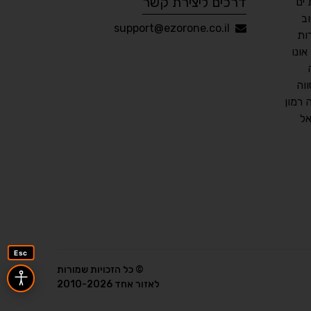
דרכים ליצירת קשר
ים
ב
עברית
English
Русский
العربية
support@ezorone.co.il
ות
Français
ונו
וה
רמון
💾 שמור הגדרות
📂 טען הגדרות
ל
הצהרת נגישות
משוב נגישות
פותח על ידי
אלמיר מערכות תוכנה
Esc
© כל הזכויות שמורות
לאזור אחד 2010-2026