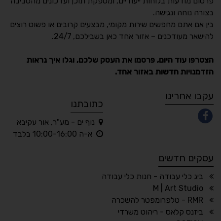
פרסום מודעות בלוחות ייעודיים, ומספקת תוכן ועדכונים מהסביבה
בצורה נוחה ונגישה.
נגישות מאת ASM
בין אם אתם מחפשים שירות מקומי, מבצעים קרובים או פשוט רוצים
Accessibility
להישאר מעודכנים – אזור אחד כאן בשבילכם, 24/7.
תקן ישראלי IS 5568
הצטרפו עוד היום, פרסמו את העסק שלכם, וגלו איך נראות
הזדמנויות חדשות באזור אחד.
A
A
A
A
A
עקבו אחרינו
כתובתנו
נוף ים - מע"ר, אור עקיבא
◐
◑
א-ה 10:00-16:00 בלבד
ניגודיות גבוהה
ניגודיות הפוכה
עסקים חדשים
☀
◌
גווני אפור
בהירות גבוהה
ביג כלי עבודה - חנות כלי עבודה
M | Art Studio
RMR - טלפרומפטר להשכרה
ביזנס קלאס - ריהוט משרדי
🔗
𝔸