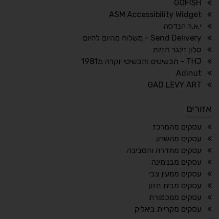
GOFISH
גופן לדיסלקציה
הדגשת קישורים
ASM Accessibility Widget
↕
⇿
י.א.ר הנדסה
ריווח טקסט
גובה שורה
Send Delivery - משלוח מהיום להיום
סלון זינגר חזיות
THJ - תכשיטים ותכשיטי יוקרה מ1981
Adinut
⏸
⬡
GAD LEVY ART
הדגשת פוקוס
עצירת אנימציות
אזורים
¶
🌙
עסקים מהמרכז
עסקים מהשרון
מצב לילה
הדגשת כותרות
עסקים מחדרה והסביבה
⬆
⬍
עסקים מבנימינה
ריווח פסקאות
סמן גדול
עסקים ממעין צבי
עסקים מבית חזון
עסקים ממכמורת
עסקים מקריית ביאליק
🔊 קריאת טקסט (Beta)