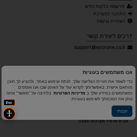
עברית
English
Русский
العربية
הרשמה כלקוח חדש
Français
התחבר למערכת
הצהרת נגישות
דרכים ליצירת קשר
💾 שמור הגדרות
📂 טען הגדרות
support@ezorone.co.il
הצהרת נגישות
משוב נגישות
אנו משתמשים בעוגיות
פותח על ידי
אלמיר מערכות תוכנה
© כל הזכויות שמורות
כדי לשפר את חוויית הגלישה שלך, לנתח שימוש באתר, ולהציע לך תוכן
לאזור אחד 2010-2026
מותאם אישית. באפשרותך לקרוא עוד על האופן שבו אנו אוספים
ומשתמשים במידע שלך ב
מדיניות הפרטיות
. בלחיצה על "מאשר" אתה
נותן את הסכמתך לשימוש בעוגיות.
Esc
הבנתי
פיתוח A&A Digital Agency
מבית
אלמיר מערכות תוכנה