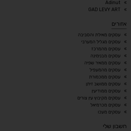
Adinut
⏸
⬡
GAD LEVY ART
הדגשת פוקוס
עצירת אנימציות
אזורים
¶
🌙
עסקים מאילת והסביבה
עסקים מגליל המערבי
מצב לילה
הדגשת כותרות
עסקים מהמרכז
⬆
⬍
עסקים מבנימינה
ריווח פסקאות
סמן גדול
עסקים ממאיר שפיה
עסקים מהמעפיל
עסקים ממכמורת
עסקים ממושב זיתן
🔊 קריאת טקסט (Beta)
עסקים ממודיעין
📖 דיסלקציה
👁 ראייה חלשה
עסקים מקיבוץ עין צורים
עסקים מכרמיאל
🖱 מוטורי
🧠 קוגניטיבי
עסקים מעכו
חשבון שלי