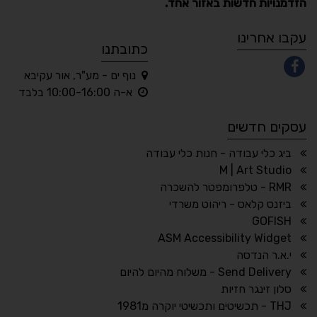
הזדמנויות חדשות באזור אחד.
A
A
A
A
A
עקבו אחרינו
כתובתנו
נוף ים - מע"ר, אור עקיבא
◐
◑
א-ה 10:00-16:00 בלבד
ניגודיות גבוהה
ניגודיות הפוכה
עסקים חדשים
☀
◌
גווני אפור
בהירות גבוהה
ביג כלי עבודה - חנות כלי עבודה
M | Art Studio
RMR - טלפרומפטר להשכרה
ביזנס קלאס - ריהוט משרדי
🔗
𝔸
GOFISH
גופן לדיסלקציה
הדגשת קישורים
ASM Accessibility Widget
↕
⇿
י.א.ר הנדסה
ריווח טקסט
גובה שורה
Send Delivery - משלוח מהיום להיום
סלון זינגר חזיות
THJ - תכשיטים ותכשיטי יוקרה מ1981