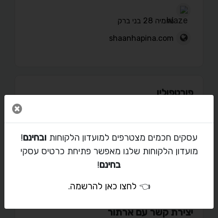
נחמיה 28 בני ברק
shaanhapina.com
פורטפוליו
סגור 
עסקים חכמים מצטרפים למועדון הלקוחות
ובחינם
!
מועדון הלקוחות שלנו מאפשר פתיחת כרטיס עסקי
מאמרים
בחינם
!
👈
לחצו כאן להרשמה
.
יצירת קשר עם ארתור