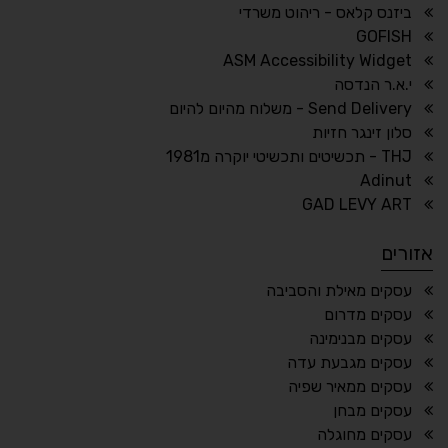
ביזנס קלאס - ריהוט משרדי
🔗
𝔸
GOFISH
גופן לדיסלקציה
הדגשת קישורים
ASM Accessibility Widget
↕
⇿
י.א.ר הנדסה
ריווח טקסט
גובה שורה
Send Delivery - משלוח מהיום להיום
סלון זינגר חזיות
THJ - תכשיטים ותכשיטי יוקרה מ1981
Adinut
⏸
⬡
GAD LEVY ART
הדגשת פוקוס
עצירת אנימציות
אזורים
¶
🌙
עסקים מאילת והסביבה
עסקים מדרום
מצב לילה
הדגשת כותרות
עסקים מבנימינה
⬆
⬍
עסקים מגבעת עדה
ריווח פסקאות
סמן גדול
עסקים ממאיר שפיה
עסקים מבחן
עסקים מחוגלה