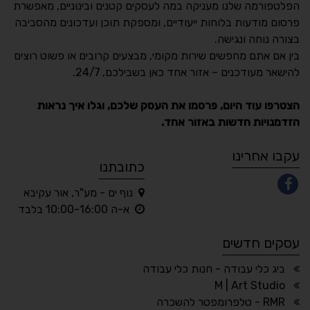
הפלטפורמה שלנו מעניקה במה לעסקים קטנים ובינוניים, מאפשרת
פרסום מודעות בלוחות ייעודיים, ומספקת תוכן ועדכונים מהסביבה
בצורה נוחה ונגישה.
נגישות מאת ASM
בין אם אתם מחפשים שירות מקומי, מבצעים קרובים או פשוט רוצים
Accessibility
להישאר מעודכנים – אזור אחד כאן בשבילכם, 24/7.
תקן ישראלי IS 5568
הצטרפו עוד היום, פרסמו את העסק שלכם, וגלו איך נראות
הזדמנויות חדשות באזור אחד.
A
A
A
A
A
עקבו אחרינו
כתובתנו
נוף ים - מע"ר, אור עקיבא
◐
◑
א-ה 10:00-16:00 בלבד
ניגודיות גבוהה
ניגודיות הפוכה
עסקים חדשים
☀
◌
גווני אפור
בהירות גבוהה
ביג כלי עבודה - חנות כלי עבודה
M | Art Studio
RMR - טלפרומפטר להשכרה