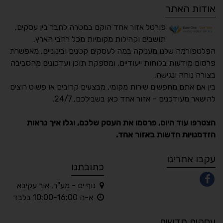
אודות האתר
פורטל אזור אחד הוקם במטרה לחבר בין עסקים,
תושבים וקהילות מקומיות מכל רחבי הארץ.
הפלטפורמה שלנו מעניקה במה לעסקים קטנים ובינוניים, מאפשרת
פרסום מודעות בלוחות ייעודיים, ומספקת תוכן ועדכונים מהסביבה
בצורה נוחה ונגישה.
נגישות מאת ASM
בין אם אתם מחפשים שירות מקומי, מבצעים קרובים או פשוט רוצים
Accessibility
להישאר מעודכנים – אזור אחד כאן בשבילכם, 24/7.
תקן ישראלי IS 5568
הצטרפו עוד היום, פרסמו את העסק שלכם, וגלו איך נראות
הזדמנויות חדשות באזור אחד.
A
A
A
A
A
עקבו אחרינו
כתובתנו
נוף ים - מע"ר, אור עקיבא
◐
◑
א-ה 10:00-16:00 בלבד
ניגודיות גבוהה
ניגודיות הפוכה
עסקים חדשים