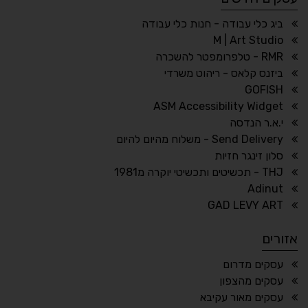
☀
◌
גווני אפור
בהירות גבוהה
ביג כלי עבודה - חנות כלי עבודה
M | Art Studio
RMR - טלפרומפטר להשכרה
ביזנס קלאס - ריהוט משרדי
🔗
𝔸
GOFISH
גופן לדיסלקציה
הדגשת קישורים
ASM Accessibility Widget
↕
⇿
י.א.ר הנדסה
ריווח טקסט
גובה שורה
Send Delivery - משלוח מהיום להיום
סלון זינגר חזיות
THJ - תכשיטים ותכשיטי יוקרה מ1981
Adinut
⏸
⬡
GAD LEVY ART
הדגשת פוקוס
עצירת אנימציות
אזורים
¶
🌙
עסקים מדרום
עסקים מהצפון
מצב לילה
הדגשת כותרות
עסקים מאור עקיבא