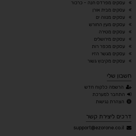
⬆
⬍
עסקים מפרדס חנה - כרכור
ריווח פסקאות
סמן גדול
עסקים מבית אורן
עסקים מנווה ים
עסקים מעין החורש
עסקים מטירה
🔊 קריאת טקסט (Beta)
עסקים מירושלים
📖 דיסלקציה
👁 ראייה חלשה
עסקים מכפר רות
עסקים מגשר הזיו
🖱 מוטורי
🧠 קוגניטיבי
עסקים מקיבוץ גשור
חשבון שלי
עברית
English
Русский
العربية
הרשמה כלקוח חדש
Français
התחבר למערכת
הצהרת נגישות
דרכים ליצירת קשר
💾 שמור הגדרות
📂 טען הגדרות
support@ezorone.co.il