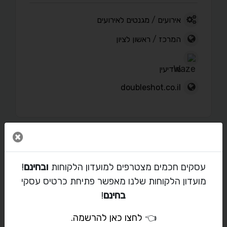
אירועים
/
מגנטים לאירועים
המרכז
/
ראשון לציון
מודיעין
doubleshot.co.il
סגור 
פורטפוליו
עסקים חכמים מצטרפים למועדון הלקוחות
ובחינם
!
מועדון הלקוחות שלנו מאפשר פתיחת כרטיס עסקי
בחינם
!
מאמרים
👈
לחצו כאן להרשמה
.