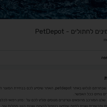
נים לחתולים - PetDepot
מן
פה
ת
תודה שבחרתם לגלוש באתר petdepot, האתר שיסייע ל
ים נוחים ככל האפשר.
שלנו המורכב מרופאים וטרינרים מנוסים ימליץ לכם על : מזון רפואי לכלב
ים ותכשירים שונים לחיות שיסייעו בטיפול לבעיות שונות כגון: מחלות עור,