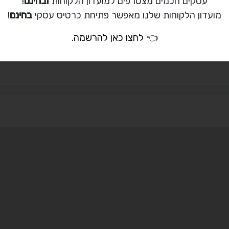
עסקים חכמים מצטרפים למועדון הלקוחות
ובחינם
!
ת קשר עם גיל בלומן
מועדון הלקוחות שלנו מאפשר פתיחת כרטיס עסקי
בחינם
!
050-445-0376
👈
לחצו כאן להרשמה
.
gilbluman@gmai