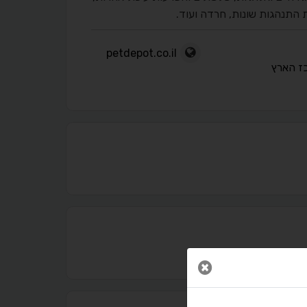
ת התנהגות שונות, חרדה ועוד.
petdepot.co.il
ז הארץ
נגישות מאת ASM Accessibility
תקן ישראלי IS 5568
סגור חלון