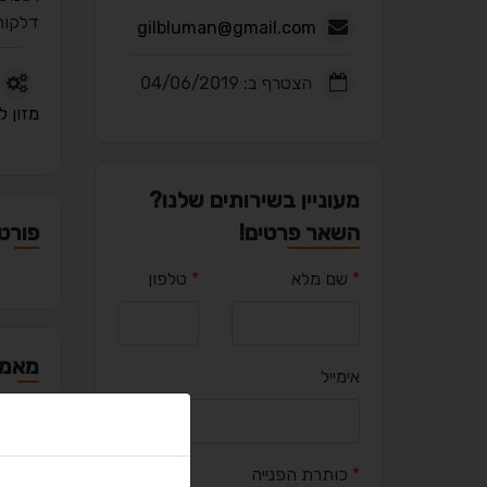
דלקות 
gilbluman@gmail.com
הצטרף ב: 04/06/2019
מזון ל
מעוניין בשירותים שלנו?
השאר פרטים!
פורטפ
*
שם מלא
*
טלפון
מאמר
אימייל
*
כותרת הפנייה