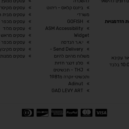
 רוצים להישאר
להשכרה
עסקים ממעין צ
ביזנס קלאס - ריהוט
עסקים מקיסרי
משרדי
עסקים מבית חז
ת הזדמנויות
GOFISH
עסקים מכפר וי
ASM Accessibility
עסקים מלוד
Widget
עסקים מראש ה
י.א.ר הנדסה
עסקים מכפר ר
Send Delivery -
עסקים מקיבוץ ע
משלוח מהיום להיום
עסקים ממנות
אור עקיבא
סלון זינגר חזיות
THJ - תכשיטים
ותכשיטי יוקרה מ1981
Adinut
GAD LEVY ART