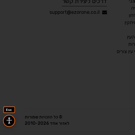
דרכים ליצירת קשר
בי
ה
עברית
English
Русский
العربية
support@ezorone.co.il
ון
Français
תקין
עין
ות
💾 שמור הגדרות
📂 טען הגדרות
ין צורים
הצהרת נגישות
משוב נגישות
פותח על ידי
אלמיר מערכות תוכנה
Esc
© כל הזכויות שמורות
לאזור אחד 2010-2026