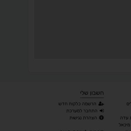
סמן גדול
הדגשת פוקוס
▬
⏸
עצירת אנימציות
מדריך קריאה
¶
🌙
מצב לילה
הדגשת כותרות
⬆
⬍
ריווח פסקאות
סמן גדול
חשבון שלי
🔊 קריאת טקסט (Beta)
ים
הרשמה כלקוח חדש
📖 דיסלקציה
👁 ראייה חלשה
התחבר למערכת
 עדה
הצהרת נגישות
🖱 מוטורי
🧠 קוגניטיבי
מיכאל