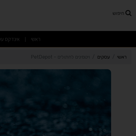
רטי כרטיס העסק ויטמינים לחתולי
חיפוש
(current)
ראשי
אינדקס עס
|
ראשי
עסקים
ויטמינים לחתולים - PetDepot