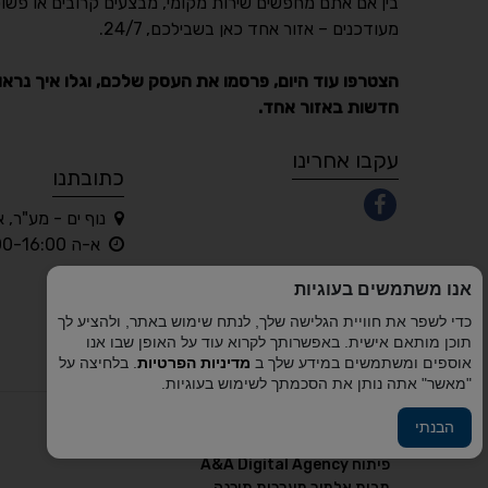
בין אם אתם מחפשים שירות מקומי, מבצעים קרובים או פשוט
מעודכנים – אזור אחד כאן בשבילכם, 24/7.
הצטרפו עוד היום, פרסמו את העסק שלכם, וגלו איך נראו
חדשות באזור אחד.
עקבו אחרינו
כתובתנו
נוף ים - מע"ר, 
א-ה 10:00-16:00 בלבד
אנו משתמשים בעוגיות
כדי לשפר את חוויית הגלישה שלך, לנתח שימוש באתר, ולהציע לך
תוכן מותאם אישית. באפשרותך לקרוא עוד על האופן שבו אנו
אוספים ומשתמשים במידע שלך ב
מדיניות הפרטיות
. בלחיצה על
"מאשר" אתה נותן את הסכמתך לשימוש בעוגיות.
הבנתי
פיתוח A&A Digital Agency
מבית
אלמיר מערכות תוכנה