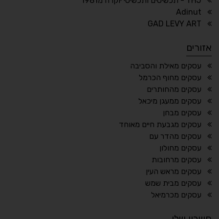
THJ - תכשיטים ותכשיטי יוקרה מ1981
Adinut
⏸
⬡
GAD LEVY ART
הדגשת פוקוס
עצירת אנימציות
אזורים
¶
🌙
עסקים מאילת והסביבה
עסקים מחוף הכרמל
מצב לילה
הדגשת כותרות
עסקים מהחותרים
⬆
⬍
עסקים ממעגן מיכאל
ריווח פסקאות
סמן גדול
עסקים מבחן
עסקים מגבעת חיים מאוחד
עסקים מהדר עם
עסקים מחולון
🔊 קריאת טקסט (Beta)
עסקים מרחובות
📖 דיסלקציה
👁 ראייה חלשה
עסקים מראש העין
עסקים מבית שמש
🖱 מוטורי
🧠 קוגניטיבי
עסקים מכרמיאל
חשבון שלי