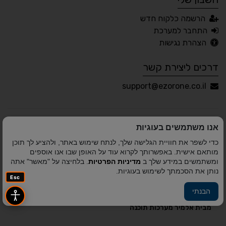
עברית
English
Русский
العربية
הרשמה כלקוח חדש
Français
התחבר למערכת
הצהרת נגישות
דרכים ליצירת קשר
💾 שמור הגדרות
📂 טען הגדרות
support@ezorone.co.il
הצהרת נגישות
משוב נגישות
אנו משתמשים בעוגיות
פותח על ידי
אלמיר מערכות תוכנה
© כל הזכויות שמורות
כדי לשפר את חוויית הגלישה שלך, לנתח שימוש באתר, ולהציע לך תוכן
לאזור אחד 2010-2026
מותאם אישית. באפשרותך לקרוא עוד על האופן שבו אנו אוספים
ומשתמשים במידע שלך ב
מדיניות הפרטיות
. בלחיצה על "מאשר" אתה
נותן את הסכמתך לשימוש בעוגיות.
Esc
הבנתי
פיתוח A&A Digital Agency
מבית
אלמיר מערכות תוכנה