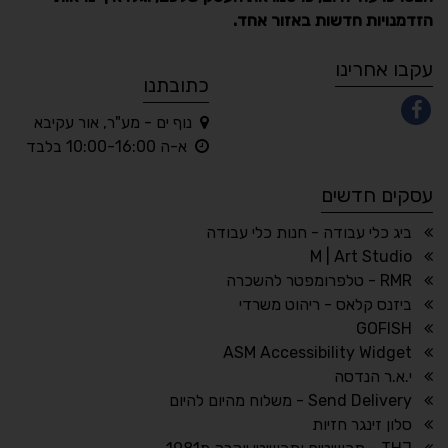
הזדמנויות חדשות באזור אחד.
A
A
A
A
A
עקבו אחרינו
כתובתנו
נוף ים - מע"ר, אור עקיבא
◐
◑
א-ה 10:00-16:00 בלבד
ניגודיות גבוהה
ניגודיות הפוכה
עסקים חדשים
☀
◌
גווני אפור
בהירות גבוהה
ביג כלי עבודה - חנות כלי עבודה
M | Art Studio
RMR - טלפרומפטר להשכרה
ביזנס קלאס - ריהוט משרדי
🔗
𝔸
GOFISH
גופן לדיסלקציה
הדגשת קישורים
ASM Accessibility Widget
↕
⇿
י.א.ר הנדסה
ריווח טקסט
גובה שורה
Send Delivery - משלוח מהיום להיום
סלון זינגר חזיות