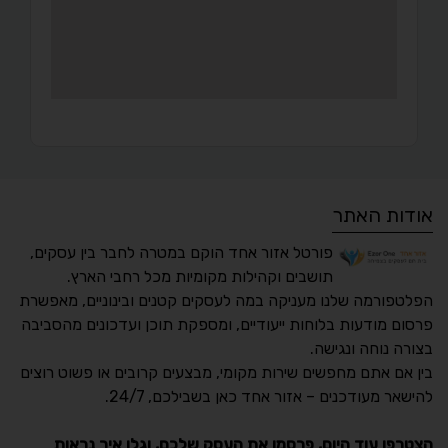
אודות האתר
פורטל אזור אחד הוקם במטרה לחבר בין עסקים,
תושבים וקהילות מקומיות מכל רחבי הארץ.
הפלטפורמה שלנו מעניקה במה לעסקים קטנים ובינוניים, מאפשרת
פרסום מודעות בלוחות ייעודיים, ומספקת תוכן ועדכונים מהסביבה
בצורה נוחה ונגישה.
נגישות מאת ASM
בין אם אתם מחפשים שירות מקומי, מבצעים קרובים או פשוט רוצים
Accessibility
להישאר מעודכנים – אזור אחד כאן בשבילכם, 24/7.
תקן ישראלי IS 5568
הצטרפו עוד היום, פרסמו את העסק שלכם, וגלו איך נראות