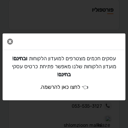
פורטפוליו
סגור 
מאמרים
עסקים חכמים מצטרפים למועדון הלקוחות
ובחינם
!
מועדון הלקוחות שלנו מאפשר פתיחת כרטיס עסקי
בחינם
!
יצירת קשר עם יניב
👈
לחצו כאן להרשמה
.
mitpanim@gmail.com
053-535-3127
shlomzioon malka