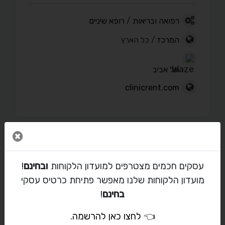
רפואה ובריאות
/
רופא שיניים
המרכז
/ כל הארץ
תל אביב
clinicrent.com
סגור 
פורטפוליו
עסקים חכמים מצטרפים למועדון הלקוחות
ובחינם
!
מועדון הלקוחות שלנו מאפשר פתיחת כרטיס עסקי
בחינם
!
מאמרים
👈
לחצו כאן להרשמה
.