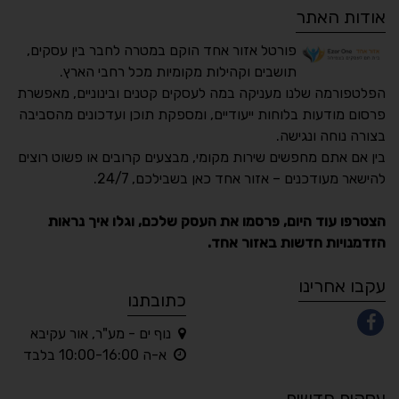
אודות האתר
פורטל אזור אחד הוקם במטרה לחבר בין עסקים,
תושבים וקהילות מקומיות מכל רחבי הארץ.
הפלטפורמה שלנו מעניקה במה לעסקים קטנים ובינוניים, מאפשרת
פרסום מודעות בלוחות ייעודיים, ומספקת תוכן ועדכונים מהסביבה
בצורה נוחה ונגישה.
נגישות מאת ASM
בין אם אתם מחפשים שירות מקומי, מבצעים קרובים או פשוט רוצים
Accessibility
להישאר מעודכנים – אזור אחד כאן בשבילכם, 24/7.
תקן ישראלי IS 5568
הצטרפו עוד היום, פרסמו את העסק שלכם, וגלו איך נראות
הזדמנויות חדשות באזור אחד.
A
A
A
A
A
עקבו אחרינו
כתובתנו
נוף ים - מע"ר, אור עקיבא
◐
◑
א-ה 10:00-16:00 בלבד
ניגודיות גבוהה
ניגודיות הפוכה
עסקים חדשים