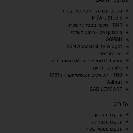
☀
◌
גווני אפור
בהירות גבוהה
ביג כלי עבודה - חנות כלי עבודה
M | Art Studio
RMR - טלפרומפטר להשכרה
ביזנס קלאס - ריהוט משרדי
🔗
𝔸
GOFISH
גופן לדיסלקציה
הדגשת קישורים
ASM Accessibility Widget
↕
⇿
י.א.ר הנדסה
ריווח טקסט
גובה שורה
Send Delivery - משלוח מהיום להיום
סלון זינגר חזיות
THJ - תכשיטים ותכשיטי יוקרה מ1981
Adinut
⏸
⬡
GAD LEVY ART
הדגשת פוקוס
עצירת אנימציות
אזורים
¶
🌙
עסקים מהשרון
עסקים מבנימינה
מצב לילה
הדגשת כותרות
עסקים ממאיר שפיה