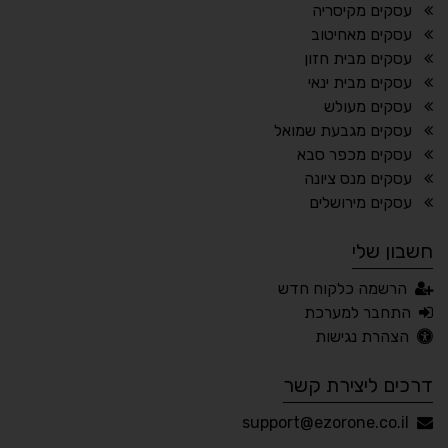
⬆
⬍
עסקים מקיסריה
ריווח פסקאות
סמן גדול
עסקים מאחיטוב
עסקים מבית חזון
עסקים מבית ינאי
עסקים מעולש
🔊 קריאת טקסט (Beta)
עסקים מגבעת שמואל
📖 דיסלקציה
👁 ראייה חלשה
עסקים מכפר סבא
עסקים מנס ציונה
🖱 מוטורי
🧠 קוגניטיבי
עסקים מירושלים
חשבון שלי
עברית
English
Русский
العربية
הרשמה כלקוח חדש
Français
התחבר למערכת
הצהרת נגישות
דרכים ליצירת קשר
💾 שמור הגדרות
📂 טען הגדרות
support@ezorone.co.il