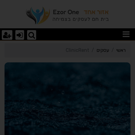
רטי כרטיס העסק ClinicRent
ראשי
עסקים
ClinicRent