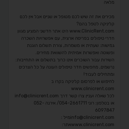
מלאה
מכירים את זה שיש לכם מטופל או שניים אבל אין לכם
קליניקה לטפל בהם?
www.ClinicRent.com הינו אתר חדשני המציע מגוון
חדרי טיפולים בפריסה ארצית, עם אפשרויות השכרה
גמישות: שעתית או משמרות, צורת תשלום הוגנת
ופשוטה ואפשרות אמיתית להשוואת מחירים.
השירות עבור השוכרים אינו כרוך בתשלום או התחייבות:
נרשמים, מחפשים חדר טיפולים העונה על כל הצרכים
ומתחילים לעבוד!
לחיפוש או לפרסום קליניקה בקרו ב
www.clinicrent.com
לכל שאלה ועניין צרו קשר דרך info@clinicrent.com
או בטלפון: רוני 054-2661711/ אירנה 052-
6097847
info@clinicrent.comמייל :
www.clinicrent.comאתר: