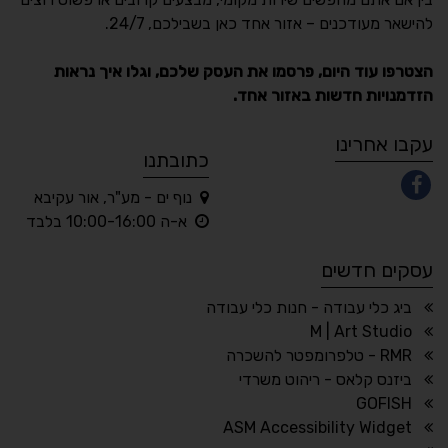
Accessibility
להישאר מעודכנים – אזור אחד כאן בשבילכם, 24/7.
תקן ישראלי IS 5568
הצטרפו עוד היום, פרסמו את העסק שלכם, וגלו איך נראות
הזדמנויות חדשות באזור אחד.
A
A
A
A
A
עקבו אחרינו
כתובתנו
נוף ים - מע"ר, אור עקיבא
◐
◑
א-ה 10:00-16:00 בלבד
ניגודיות גבוהה
ניגודיות הפוכה
עסקים חדשים
☀
◌
גווני אפור
בהירות גבוהה
ביג כלי עבודה - חנות כלי עבודה
M | Art Studio
RMR - טלפרומפטר להשכרה
ביזנס קלאס - ריהוט משרדי
🔗
𝔸
GOFISH
גופן לדיסלקציה
הדגשת קישורים
ASM Accessibility Widget