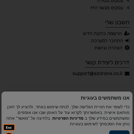
עסקים מטירה
🖱 מוטורי
🧠 קוגניטיבי
עסקים מגשר הזיו
חשבון שלי
עברית
English
Русский
العربية
הרשמה כלקוח חדש
Français
התחבר למערכת
הצהרת נגישות
דרכים ליצירת קשר
💾 שמור הגדרות
📂 טען הגדרות
support@ezorone.co.il
הצהרת נגישות
משוב נגישות
אנו משתמשים בעוגיות
פותח על ידי
אלמיר מערכות תוכנה
© כל הזכויות שמורות
כדי לשפר את חוויית הגלישה שלך, לנתח שימוש באתר, ולהציע לך תוכן
לאזור אחד 2010-2026
מותאם אישית. באפשרותך לקרוא עוד על האופן שבו אנו אוספים
ומשתמשים במידע שלך ב
מדיניות הפרטיות
. בלחיצה על "מאשר" אתה
נותן את הסכמתך לשימוש בעוגיות.
Esc