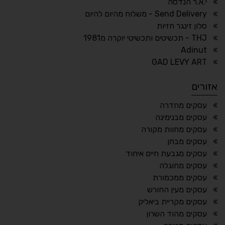
↕
⇿
י.א.ר הנדסה
ריווח טקסט
גובה שורה
Send Delivery - משלוח מהיום להיום
סלון זינגר חזיות
THJ - תכשיטים ותכשיטי יוקרה מ1981
Adinut
⏸
⬡
GAD LEVY ART
הדגשת פוקוס
עצירת אנימציות
אזורים
¶
🌙
עסקים מחדרה
עסקים מבנימינה
מצב לילה
הדגשת כותרות
עסקים מחוות מקורה
⬆
⬍
עסקים מבחן
ריווח פסקאות
סמן גדול
עסקים מגבעת חיים איחוד
עסקים מחוגלה
עסקים ממכמורת
עסקים מעין החורש
🔊 קריאת טקסט (Beta)
עסקים מקריית ביאליק
📖 דיסלקציה
👁 ראייה חלשה
עסקים מהוד השרון