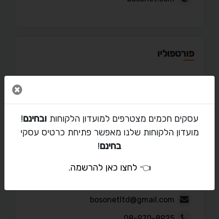
פורטפוליו
סגור 
מאמרים
עסקים חכמים מצטרפים למועדון הלקוחות
ובחינם
!
מועדון הלקוחות שלנו מאפשר פתיחת כרטיס עסקי
בחינם
!
👈
לחצו כאן להרשמה
.
יצירת קשר עם בוזונט
bosonetltd@gmail.com
08-970-8925