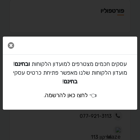
פורטפוליו
סגור 
מאמרים
עסקים חכמים מצטרפים למועדון הלקוחות
ובחינם
!
מועדון הלקוחות שלנו מאפשר פתיחת כרטיס עסקי
בחינם
!
יצירת קשר עם תקליטן - די ג’יי פנטזי גרופ
👈
לחצו כאן להרשמה
.
dj.fantasygroup@gmail.com
077-921-3113
הירקון 113