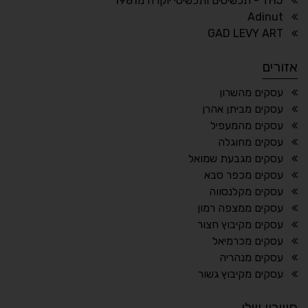
THJ - תכשיטים ותכשיטי יוקרה מ1981
Adinut
⏸
⬡
GAD LEVY ART
הדגשת פוקוס
עצירת אנימציות
אזורים
¶
🌙
עסקים מהשרון
עסקים מביתן אהרן
מצב לילה
הדגשת כותרות
עסקים מהמעפיל
⬆
⬍
עסקים מחוגלה
ריווח פסקאות
סמן גדול
עסקים מגבעת שמואל
עסקים מכפר סבא
עסקים מקלנסווה
עסקים ממצפה רמון
🔊 קריאת טקסט (Beta)
עסקים מקיבוץ חצור
📖 דיסלקציה
👁 ראייה חלשה
עסקים מכרמיאל
עסקים מנהריה
🖱 מוטורי
🧠 קוגניטיבי
עסקים מקיבוץ גשור
חשבון שלי