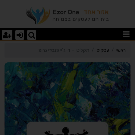
רטי כרטיס העסק תקליטן - ד
ראשי
עסקים
תקליטן - די ג’יי פנטזי גרופ