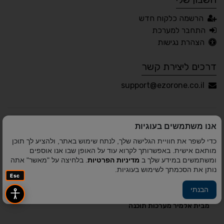
עברית
English
Русский
العربية
הרשמה כלקוח חדש
Français
התחבר למערכת
הצהרת נגישות
דרכים ליצירת קשר
💾 שמור הגדרות
📂 טען הגדרות
support@ezorone.co.il
הצהרת נגישות
משוב נגישות
אנו משתמשים בעוגיות
פותח על ידי
אלמיר מערכות תוכנה
© כל הזכויות שמורות
כדי לשפר את חוויית הגלישה שלך, לנתח שימוש באתר, ולהציע לך תוכן
לאזור אחד 2010-2026
מותאם אישית. באפשרותך לקרוא עוד על האופן שבו אנו אוספים
ומשתמשים במידע שלך ב
מדיניות הפרטיות
. בלחיצה על "מאשר" אתה
נותן את הסכמתך לשימוש בעוגיות.
Esc
הבנתי
פיתוח A&A Digital Agency
מבית
אלמיר מערכות תוכנה