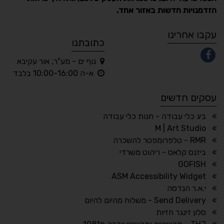
הזדמנויות חדשות באזור אחד.
A
A
A
A
A
עקבו אחרינו
כתובתנו
נוף ים - מע"ר, אור עקיבא
◐
◑
א-ה 10:00-16:00 בלבד
ניגודיות גבוהה
ניגודיות הפוכה
עסקים חדשים
☀
◌
גווני אפור
בהירות גבוהה
ביג כלי עבודה - חנות כלי עבודה
M | Art Studio
RMR - טלפרומפטר להשכרה
ביזנס קלאס - ריהוט משרדי
🔗
𝔸
GOFISH
גופן לדיסלקציה
הדגשת קישורים
ASM Accessibility Widget
↕
⇿
י.א.ר הנדסה
ריווח טקסט
גובה שורה
Send Delivery - משלוח מהיום להיום
סלון זינגר חזיות