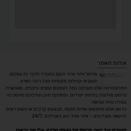
אודות האתר
פורטל אזור אחד הוקם במטרה לחבר בין עסקים,
תושבים וקהילות מקומיות מכל רחבי הארץ.
הפלטפורמה שלנו מעניקה במה לעסקים קטנים ובינוניים, מאפשרת
פרסום מודעות בלוחות ייעודיים, ומספקת תוכן ועדכונים מהסביבה
בצורה נוחה ונגישה.
נגישות מאת ASM
בין אם אתם מחפשים שירות מקומי, מבצעים קרובים או פשוט רוצים
Accessibility
להישאר מעודכנים – אזור אחד כאן בשבילכם, 24/7.
תקן ישראלי IS 5568
הצטרפו עוד היום, פרסמו את העסק שלכם, וגלו איך נראות