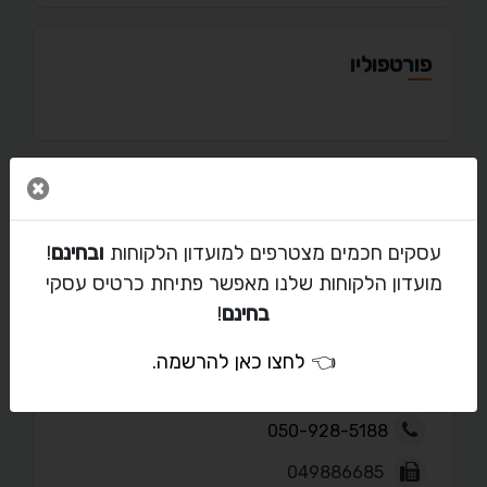
פורטפוליו
סגור 
מאמרים
עסקים חכמים מצטרפים למועדון הלקוחות
ובחינם
!
מועדון הלקוחות שלנו מאפשר פתיחת כרטיס עסקי
בחינם
!
יצירת קשר עם אליהו כהן
👈
לחצו כאן להרשמה
.
tan4iki1983@gmail.com
050-928-5188
049886685