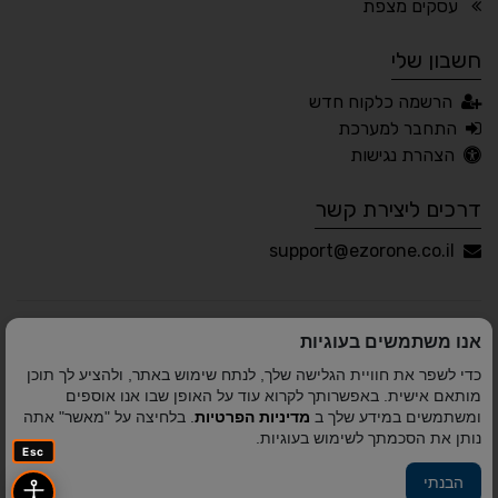
עסקים מצפת
חשבון שלי
עברית
English
Русский
العربية
הרשמה כלקוח חדש
Français
התחבר למערכת
הצהרת נגישות
דרכים ליצירת קשר
💾 שמור הגדרות
📂 טען הגדרות
support@ezorone.co.il
הצהרת נגישות
משוב נגישות
אנו משתמשים בעוגיות
פותח על ידי
אלמיר מערכות תוכנה
© כל הזכויות שמורות
כדי לשפר את חוויית הגלישה שלך, לנתח שימוש באתר, ולהציע לך תוכן
לאזור אחד 2010-2026
מותאם אישית. באפשרותך לקרוא עוד על האופן שבו אנו אוספים
ומשתמשים במידע שלך ב
מדיניות הפרטיות
. בלחיצה על "מאשר" אתה
נותן את הסכמתך לשימוש בעוגיות.
Esc
הבנתי
פיתוח A&A Digital Agency