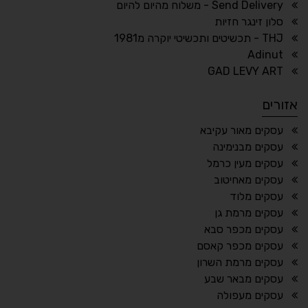
ריווח טקסט
גובה שורה
Send Delivery - משלוח מהיום להיום
סלון זינגר חזיות
THJ - תכשיטים ותכשיטי יוקרה מ1981
Adinut
⏸
⬡
GAD LEVY ART
הדגשת פוקוס
עצירת אנימציות
אזורים
¶
🌙
עסקים מאור עקיבא
עסקים מבנימינה
מצב לילה
הדגשת כותרות
עסקים מעין כרמל
⬆
⬍
עסקים מאחיטוב
ריווח פסקאות
סמן גדול
עסקים מלוד
עסקים מרמת גן
עסקים מכפר סבא
עסקים מכפר קאסם
🔊 קריאת טקסט (Beta)
עסקים מרמת השרון
📖 דיסלקציה
👁 ראייה חלשה
עסקים מבאר שבע
עסקים מעפולה
🖱 מוטורי
🧠 קוגניטיבי