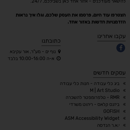
להישאר מעודכנים – אזור אחד כאן בשבילכם, 24/7.
תקן ישראלי IS 5568
הצטרפו עוד היום, פרסמו את העסק שלכם, וגלו איך נראות
הזדמנויות חדשות באזור אחד.
A
A
A
A
A
עקבו אחרינו
כתובתנו
נוף ים - מע"ר, אור עקיבא
◐
◑
א-ה 10:00-16:00 בלבד
ניגודיות גבוהה
ניגודיות הפוכה
עסקים חדשים
☀
◌
גווני אפור
בהירות גבוהה
ביג כלי עבודה - חנות כלי עבודה
M | Art Studio
RMR - טלפרומפטר להשכרה
ביזנס קלאס - ריהוט משרדי
🔗
𝔸
GOFISH
גופן לדיסלקציה
הדגשת קישורים
ASM Accessibility Widget
↕
⇿
י.א.ר הנדסה