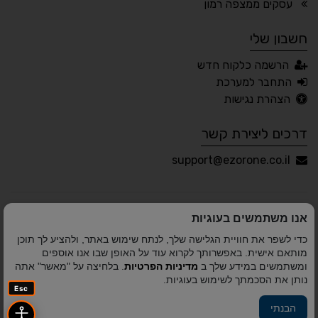
עסקים ממצפה רמון
חשבון שלי
עברית
English
Русский
العربية
הרשמה כלקוח חדש
Français
התחבר למערכת
הצהרת נגישות
דרכים ליצירת קשר
💾 שמור הגדרות
📂 טען הגדרות
support@ezorone.co.il
הצהרת נגישות
משוב נגישות
אנו משתמשים בעוגיות
פותח על ידי
אלמיר מערכות תוכנה
© כל הזכויות שמורות
כדי לשפר את חוויית הגלישה שלך, לנתח שימוש באתר, ולהציע לך תוכן
לאזור אחד 2010-2026
מותאם אישית. באפשרותך לקרוא עוד על האופן שבו אנו אוספים
ומשתמשים במידע שלך ב
מדיניות הפרטיות
. בלחיצה על "מאשר" אתה
נותן את הסכמתך לשימוש בעוגיות.
Esc
הבנתי
פיתוח A&A Digital Agency