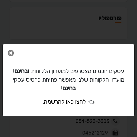
פורטפוליו
סגור 
מאמרים
עסקים חכמים מצטרפים למועדון הלקוחות
ובחינם
!
מועדון הלקוחות שלנו מאפשר פתיחת כרטיס עסקי
בחינם
!
יצירת קשר עם דנית גרנות
👈
לחצו כאן להרשמה
.
violeta1brazil@gmail.com
054-523-3303
046212129