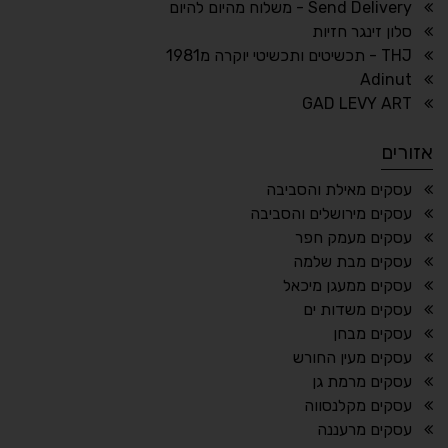
ריווח טקסט
גובה שורה
Send Delivery - משלוח מהיום להיום
סלון זינגר חזיות
THJ - תכשיטים ותכשיטי יוקרה מ1981
Adinut
⏸
⬡
GAD LEVY ART
הדגשת פוקוס
עצירת אנימציות
אזורים
¶
🌙
עסקים מאילת והסביבה
עסקים מירושלים והסביבה
מצב לילה
הדגשת כותרות
עסקים מעמק חפר
⬆
⬍
עסקים מבת שלמה
ריווח פסקאות
סמן גדול
עסקים ממעגן מיכאל
עסקים משדות ים
עסקים מבחן
עסקים מעין החורש
🔊 קריאת טקסט (Beta)
עסקים מרמת גן
📖 דיסלקציה
👁 ראייה חלשה
עסקים מקלנסווה
עסקים מרעננה
🖱 מוטורי
🧠 קוגניטיבי