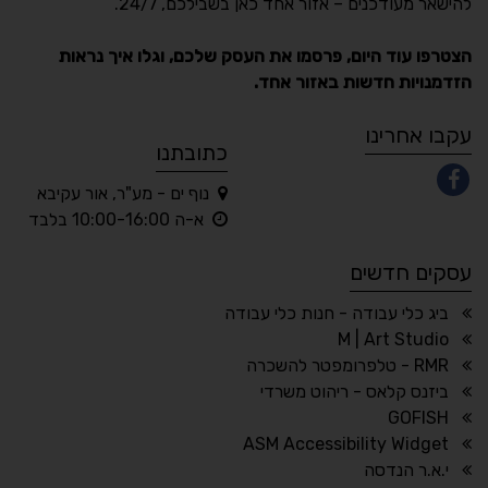
להישאר מעודכנים – אזור אחד כאן בשבילכם, 24/7.
תקן ישראלי IS 5568
הצטרפו עוד היום, פרסמו את העסק שלכם, וגלו איך נראות
הזדמנויות חדשות באזור אחד.
A
A
A
A
A
עקבו אחרינו
כתובתנו
נוף ים - מע"ר, אור עקיבא
◐
◑
א-ה 10:00-16:00 בלבד
ניגודיות גבוהה
ניגודיות הפוכה
עסקים חדשים
☀
◌
גווני אפור
בהירות גבוהה
ביג כלי עבודה - חנות כלי עבודה
M | Art Studio
RMR - טלפרומפטר להשכרה
ביזנס קלאס - ריהוט משרדי
🔗
𝔸
GOFISH
גופן לדיסלקציה
הדגשת קישורים
ASM Accessibility Widget
↕
⇿
י.א.ר הנדסה