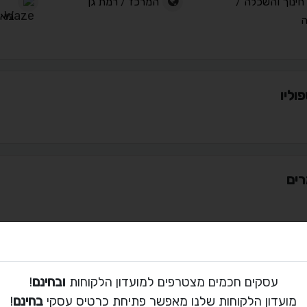
חינוך והשכלה
/
המרכז
/
רמת גן
ביאליק 4
ה
וליו
ים
ת קשר עם ניב
עסקים חכמים מצטרפים למועדון הלקוחות
ובחינם
!
072-216-0797
מועדון הלקוחות שלנו מאפשר פתיחת כרטיס עסקי
בחינם
!