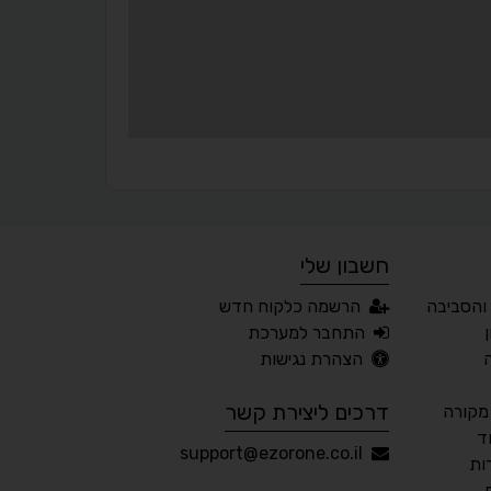
¶
🌙
מצב לילה
הדגשת כותרות
⬆
⬍
ריווח פסקאות
סמן גדול
חשבון שלי
🔊 קריאת טקסט (Beta)
והסביבה
הרשמה כלקוח חדש
📖 דיסלקציה
👁 ראייה חלשה
התחבר למערכת
הצהרת נגישות
🖱 מוטורי
🧠 קוגניטיבי
דרכים ליצירת קשר
מקורה
ד
עברית
English
Русский
العربية
support@ezorone.co.il
ות
Français