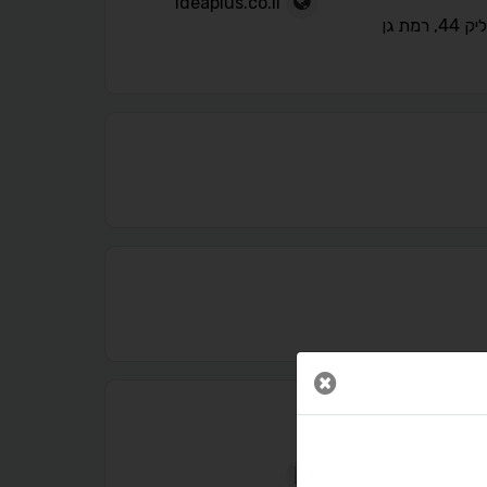
ideaplus.co.il
4, רמת גן
נגישות מאת ASM Accessibility
תקן ישראלי IS 5568
סגור חלון
A
A
A
A
A