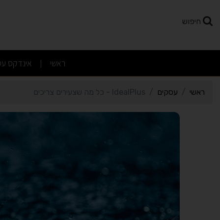
רטי כרטיס העסק IdealPlus - כל מה שצעירים צריכים
חיפוש
(current)
ראשי
אינדקס עס
|
ראשי
עסקים
IdealPlus - כל מה שצעירים צריכים