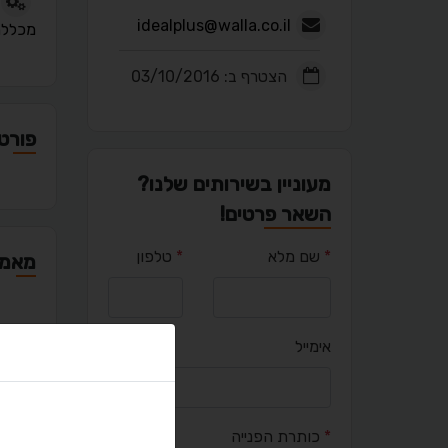
idealplus@walla.co.il
מכלל
הצטרף ב: 03/10/2016
פורטפ
מעוניין בשירותים שלנו?
השאר פרטים!
*
שם מלא
*
טלפון
מאמר
אימייל
יציר
*
כותרת הפנייה