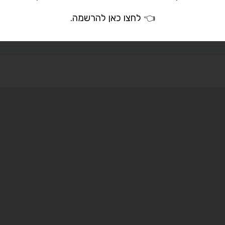
idealplus@walla.
👈
לחצו כאן להרשמה
.