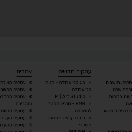
עסקים חדשים
אזורים
סקים, תושבים
ביג כלי עבודה - חנות
עסקים מאילת 
רמה שלנו
כלי עבודה
עסקים מהשרון
עות בלוחות
M | Art Studio
עסקים מחדרה
שה.
RMR - טלפרומפטר
והסביבה
 רוצים להישאר
להשכרה
עסקים מחוות 
ביזנס קלאס - ריהוט
עסקים מעין הו
משרדי
עסקים ממעבר
ת הזדמנויות
GOFISH
עסקים מבת ים