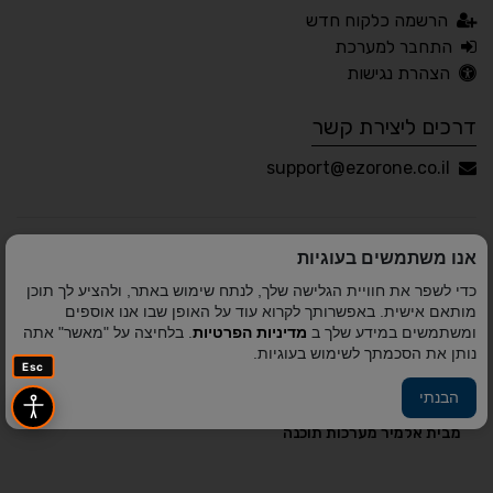
עברית
English
Русский
العربية
הרשמה כלקוח חדש
Français
התחבר למערכת
הצהרת נגישות
דרכים ליצירת קשר
💾 שמור הגדרות
📂 טען הגדרות
support@ezorone.co.il
הצהרת נגישות
משוב נגישות
אנו משתמשים בעוגיות
פותח על ידי
אלמיר מערכות תוכנה
© כל הזכויות שמורות
כדי לשפר את חוויית הגלישה שלך, לנתח שימוש באתר, ולהציע לך תוכן
לאזור אחד 2010-2026
מותאם אישית. באפשרותך לקרוא עוד על האופן שבו אנו אוספים
ומשתמשים במידע שלך ב
מדיניות הפרטיות
. בלחיצה על "מאשר" אתה
נותן את הסכמתך לשימוש בעוגיות.
Esc
הבנתי
פיתוח A&A Digital Agency
מבית
אלמיר מערכות תוכנה