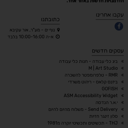
הזדמנויות חדשות באזור אחד.
A
A
A
A
A
עקבו אחרינו
כתובתנו
נוף ים - מע"ר, אור עקיבא
◐
◑
א-ה 10:00-16:00 בלבד
ניגודיות גבוהה
ניגודיות הפוכה
עסקים חדשים
☀
◌
גווני אפור
בהירות גבוהה
ביג כלי עבודה - חנות כלי עבודה
M | Art Studio
RMR - טלפרומפטר להשכרה
ביזנס קלאס - ריהוט משרדי
🔗
𝔸
GOFISH
גופן לדיסלקציה
הדגשת קישורים
ASM Accessibility Widget
↕
⇿
י.א.ר הנדסה
ריווח טקסט
גובה שורה
Send Delivery - משלוח מהיום להיום
סלון זינגר חזיות
THJ - תכשיטים ותכשיטי יוקרה מ1981