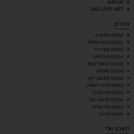
Adinut
⏸
⬡
GAD LEVY ART
הדגשת פוקוס
עצירת אנימציות
אזורים
¶
🌙
עסקים מהשרון
עסקים מבת שלמה
מצב לילה
הדגשת כותרות
עסקים מעין הוד
⬆
⬍
עסקים מאחיטוב
ריווח פסקאות
סמן גדול
עסקים מגאולי תימן
עסקים מעולש
עסקים ממושב זיתן
עסקים מהוד השרון
🔊 קריאת טקסט (Beta)
עסקים מהרצליה
📖 דיסלקציה
👁 ראייה חלשה
עסקים מראש העין
עסקים מירושלים
🖱 מוטורי
🧠 קוגניטיבי
עסקים מחצב
חשבון שלי