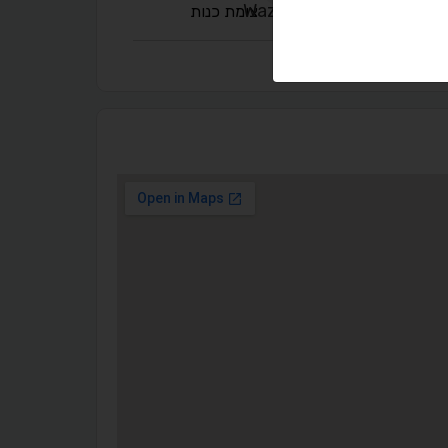
צומת כנות
◐
◑
ניגודיות גבוהה
ניגודיות הפוכה
☀
◌
גווני אפור
בהירות גבוהה
🔗
𝔸
גופן לדיסלקציה
הדגשת קישורים
↕
⇿
ריווח טקסט
גובה שורה
⬡
↖
סמן גדול
הדגשת פוקוס
▬
⏸
עצירת אנימציות
מדריך קריאה