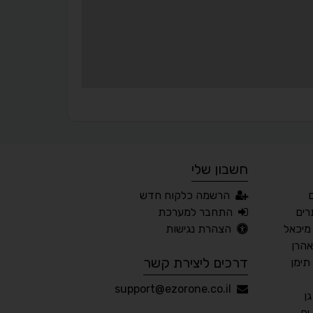
¶
🌙
מצב לילה
הדגשת כותרות
⬆
⬍
ריווח פסקאות
סמן גדול
חשבון שלי
🔊 קריאת טקסט (Beta)
הרשמה כלקוח חדש
📖 דיסלקציה
👁 ראייה חלשה
ים
התחבר למערכת
מיכאל
הצהרת נגישות
🖱 מוטורי
🧠 קוגניטיבי
אהרן
דרכים ליצירת קשר
תימן
עברית
English
Русский
العربية
support@ezorone.co.il
ן
Français
ים