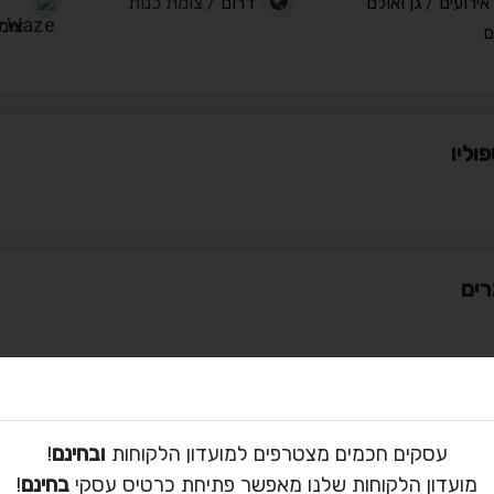
אירועים
/
גן ואולם
דרום
/ צומת כנות
צומ
ם
וליו
ים
ת קשר עם סנס
עסקים חכמים מצטרפים למועדון הלקוחות
ובחינם
!
03-123-4567
מועדון הלקוחות שלנו מאפשר פתיחת כרטיס עסקי
בחינם
!