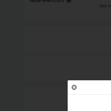
sense-events.co.il
ת כנות
נגישות מאת ASM Accessibility
תקן ישראלי IS 5568
סגור חלון
A
A
A
A
A