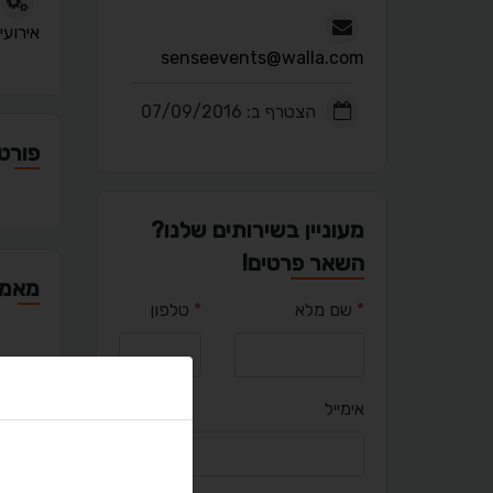
אירועי
senseevents@walla.com
הצטרף ב: 07/09/2016
פורטפ
מעוניין בשירותים שלנו?
השאר פרטים!
מאמר
*
שם מלא
*
טלפון
אימייל
יציר