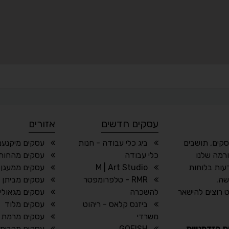
עסקים חדשים
אזורים
סקים, תושבים
ביג כלי עבודה - חנות
עסקים מיקנעם
רמה שלנו
כלי עבודה
עסקים מהחותר
עות בלוחות
M | Art Studio
עסקים ממעגן 
שה.
RMR - טלפרומפטר
עסקים מביתן 
 רוצים להישאר
להשכרה
עסקים מגאולי 
ביזנס קלאס - ריהוט
עסקים מלוד
משרדי
עסקים מרמת ג
ת הזדמנויות
GOFISH
עסקים מקרית 