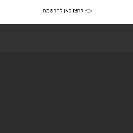
senseevents@wall
👈
לחצו כאן להרשמה
.