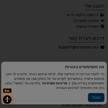
חשבון שלי
עברית
English
Русский
العربية
הרשמה כלקוח חדש
Français
התחבר למערכת
הצהרת נגישות
דרכים ליצירת קשר
💾 שמור הגדרות
📂 טען הגדרות
support@ezorone.co.il
הצהרת נגישות
משוב נגישות
אנו משתמשים בעוגיות
פותח על ידי
אלמיר מערכות תוכנה
© כל הזכויות שמורות
כדי לשפר את חוויית הגלישה שלך, לנתח שימוש באתר, ולהציע לך תוכן
לאזור אחד 2010-2026
מותאם אישית. באפשרותך לקרוא עוד על האופן שבו אנו אוספים
ומשתמשים במידע שלך ב
מדיניות הפרטיות
. בלחיצה על "מאשר" אתה
נותן את הסכמתך לשימוש בעוגיות.
Esc
הבנתי
פיתוח A&A Digital Agency
מבית
אלמיר מערכות תוכנה