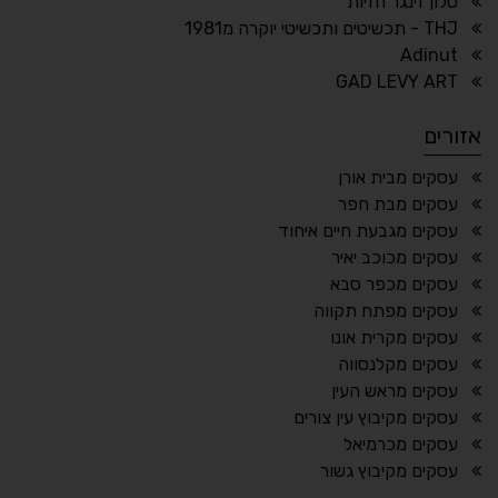
סלון זינגר חזיות
THJ - תכשיטים ותכשיטי יוקרה מ1981
Adinut
⏸
⬡
GAD LEVY ART
הדגשת פוקוס
עצירת אנימציות
אזורים
¶
🌙
עסקים מבית אורן
עסקים מבת חפר
מצב לילה
הדגשת כותרות
עסקים מגבעת חיים איחוד
⬆
⬍
עסקים מכוכב יאיר
ריווח פסקאות
סמן גדול
עסקים מכפר סבא
עסקים מפתח תקווה
עסקים מקרית אונו
עסקים מקלנסווה
🔊 קריאת טקסט (Beta)
עסקים מראש העין
📖 דיסלקציה
👁 ראייה חלשה
עסקים מקיבוץ עין צורים
עסקים מכרמיאל
🖱 מוטורי
🧠 קוגניטיבי
עסקים מקיבוץ גשור