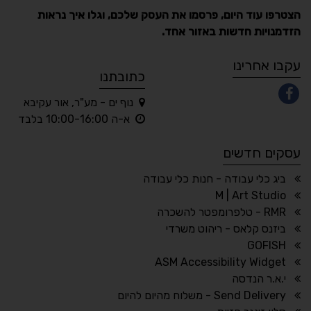
הצטרפו עוד היום, פרסמו את העסק שלכם, וגלו איך נראות
הזדמנויות חדשות באזור אחד.
A
A
A
A
A
עקבו אחרינו
כתובתנו
נוף ים - מע"ר, אור עקיבא
◐
◑
א-ה 10:00-16:00 בלבד
ניגודיות גבוהה
ניגודיות הפוכה
עסקים חדשים
☀
◌
גווני אפור
בהירות גבוהה
ביג כלי עבודה - חנות כלי עבודה
M | Art Studio
RMR - טלפרומפטר להשכרה
ביזנס קלאס - ריהוט משרדי
🔗
𝔸
GOFISH
גופן לדיסלקציה
הדגשת קישורים
ASM Accessibility Widget
↕
⇿
י.א.ר הנדסה
ריווח טקסט
גובה שורה
Send Delivery - משלוח מהיום להיום