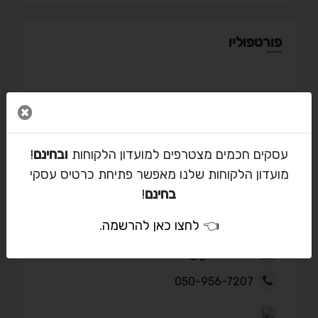
פורטפוליו
סגור 
מאמרים
עסקים חכמים מצטרפים למועדון הלקוחות
ובחינם
!
מועדון הלקוחות שלנו מאפשר פתיחת כרטיס עסקי
בחינם
!
יצירת קשר עם יקיר
👈
לחצו כאן להרשמה
.
hallreview@gmail.com
050-956-7207